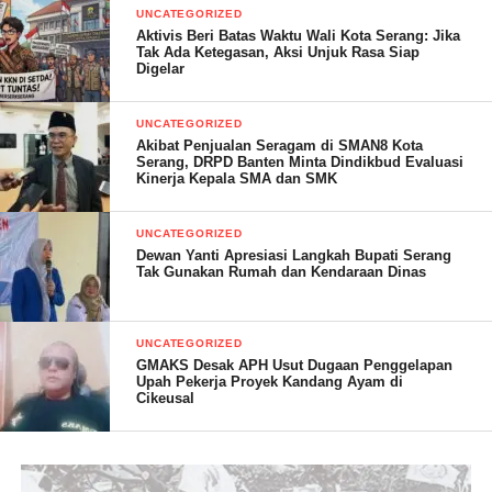
“Harus ditindak tegas, jangan dibiarkan begitu saja tanpa adanya
UNCATEGORIZED
Aktivis Beri Batas Waktu Wali Kota Serang: Jika
sanksi. Kalau memang tidak ada sanksi dari Dindikbud, berarti
Tak Ada Ketegasan, Aksi Unjuk Rasa Siap
perlu dicurigai lebih dalam,” katanya.
Digelar
Terpisah, Kepala SMPN 1 Kota Serang Bukhori ketika hendak
UNCATEGORIZED
dikonfirmasi tidak berasa di sekolah. Bahkan tidak menjawab
Akibat Penjualan Seragam di SMAN8 Kota
Serang, DRPD Banten Minta Dindikbud Evaluasi
ketika dikonfirmasi melalui pesan WhatsApp. (Dinar)
Kinerja Kepala SMA dan SMK
UNCATEGORIZED
Post Views:
24
Dewan Yanti Apresiasi Langkah Bupati Serang
Tak Gunakan Rumah dan Kendaraan Dinas
UNCATEGORIZED
GMAKS Desak APH Usut Dugaan Penggelapan
Upah Pekerja Proyek Kandang Ayam di
Cikeusal