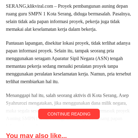
SERANG,klikviral.com – Proyek pembangunan auning depan
ruang guru SMPN 1 Kota Serang, diduga bermasalah. Pasalnya,
selain tidak ada papan informasi proyek, pekerja juga tidak
memakai alat keselamatan kerja dalam bekerja.
Pantauan lapangan, disekitar lokasi proyek, tidak terlihat adanya
papan informasi proyek. Selain itu, tampak seorang pria
menggunakan seragam Aparatur Sipil Negara (ASN) tengah
memantau pekerja sedang menaiki peralatan proyek tanpa
menggunakan peralatan keselamatan kerja. Namun, pria tersebut
terlihat membiarkan hal itu.
Menanggapi hal itu, salah seorang aktivis di Kota Serang, Asep
Syahrurozi mengatakan, jika menggunakan dana milik negara,
maka segala sesuatu harus bersifat transparan. Termasuk proyek
CONTINUE READING
Auning SMPN1 Kota Serang, seharusnya memasang papan
informasi proyek.
You may also like...