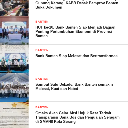
pihaknya telah berupaya mendatangi pihak kredit plus
Gunung Karang, KABB Desak Pemprov Banten
Buka Dokumen
untuk berkomunikasi, termasuk meminta dasar
penarikan dana salinan kontrak pinjaman dengan
BANTEN
korban.
HUT ke-10, Bank Banten Siap Menjadi Bagian
“Sudah saya datangi kredit plus, ngakunya semua data
Penting Pertumbuhan Ekonomi di Provinsi
Banten
sudah diserahkan ke PT Dongyang Asset Management
dan tidak ada arsip di kantornya. Sungguh
BANTEN
mengherankan jika kantor tidak memiliki data arsip
Bank Banten Siap Melesat dan Bertransformasi
kontrak dengan konsumen,” katanya.
Menurut Saeful Bahri. Dengan adanya bukti pelunasan,
pihaknya akan menempuh jalur hukum jika kendaraan
BANTEN
milik korban tidak kunjung dikembalikan.
Sambut Satu Dekade, Bank Banten semakin
“Kalau tidak dikembalikan, tentu kami akan tempuh
Melesat, Kuat dan Hebat
jalur hukum. Apalagi konsumen ini kan tidak ada
sangkut pautnya dengan PT Dongyang. Kami duga jika
BANTEN
Kredit Plus melakukan penjualan aset milik konsumen,”
Gmaks Akan Gelar Aksi Unjuk Rasa Terkait
ungkapnya.
Transparansi Dana Bos dan Penjualan Seragam
di SMAN8 Kota Serang
Terpisah, pihak Kredit Plus ketika dikonfirmasi belum