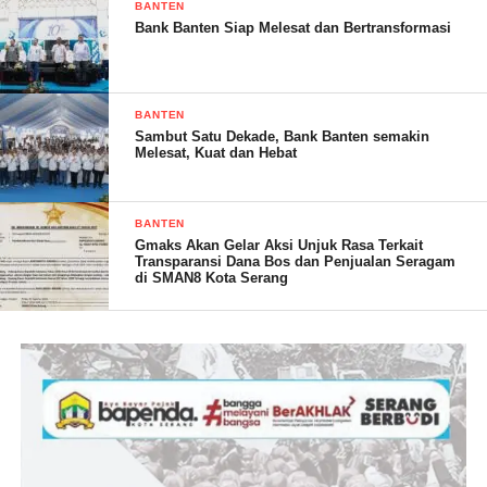
BANTEN
Bank Banten Siap Melesat dan Bertransformasi
BANTEN
Sambut Satu Dekade, Bank Banten semakin
Melesat, Kuat dan Hebat
K UPTD Puskesmas Antar Berak Popi Eliza S,tr.KeB.
menyampaikan “Tujuan kegiatan tersebut guna untuk
BANTEN
meningkatkan cakupan pemberian vit A kepada balita dalam
Gmaks Akan Gelar Aksi Unjuk Rasa Terkait
Transparansi Dana Bos dan Penjualan Seragam
rangka pencegahan stunting,”tuturnya.
di SMAN8 Kota Serang
Popi Eliza S,tr.KeB. berharap dapat meningkatkan cakupan
pelayanan kepada balita dibulan februari ini.
Masih Popi, iya juga menghimbau ,agar kepada ibu-ibu yang
balitanya belum mendapatkan vit A,obat cacing ,agar segera
mendatangi tempat layanan posyandu atau kebidan desa
terdekat,”imbaunya.