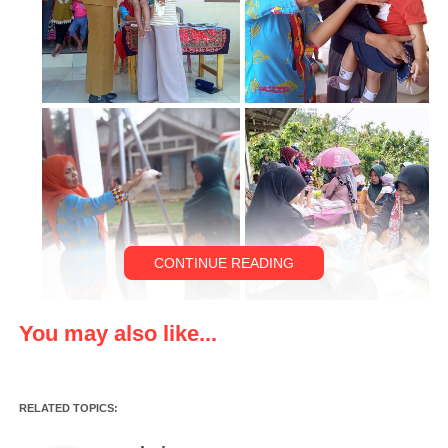
CONTINUE READING
You may also like...
LAMPUNG klikviral.com – UPTD puskesmas Antar berak
Mengikuti Kegiatan Serentak dalam rangka penurunan
stunting,oleh kementrian koordinator bidang pembangunan
RELATED TOPICS:
manusia dan kebudayaan RI ,