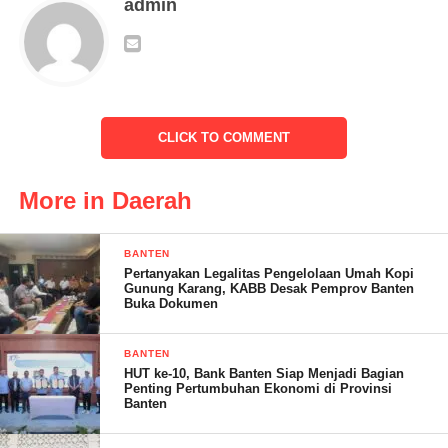
admin
melakukan gerakan penimbangan balita yang diintegrasikan
dengan pemberian vit A,secara serentak
dilaksanakan disetiap posyandu disetiap Pekon,kecamatan
Limau kabupaten Tanggamus Selasa 28/02/2023
CLICK TO COMMENT
Kegiatan tersebut yang dilaksanakan oleh bidan desa masing-
masing Pekon.dan dihadiri oleh ibu-ibu kader posyandu dan ibu-
More in Daerah
ibu yang mempunyai bayi dan balita yang pada bulan ini belum
mendapatkan vit A ,obat cacing dan juga imunisasi
BANTEN
Pertanyakan Legalitas Pengelolaan Umah Kopi
Gunung Karang, KABB Desak Pemprov Banten
Buka Dokumen
BANTEN
HUT ke-10, Bank Banten Siap Menjadi Bagian
Penting Pertumbuhan Ekonomi di Provinsi
Banten