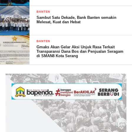
“Jika KPK tidak menindaklanjuti laporan ini dengan serius, kami
BANTEN
akan melakukan aksi protes dan demonstrasi untuk menuntut
Sambut Satu Dekade, Bank Banten semakin
keadilan,” tambah Fuadi.
Melesat, Kuat dan Hebat
BANTEN
Red
Gmaks Akan Gelar Aksi Unjuk Rasa Terkait
Transparansi Dana Bos dan Penjualan Seragam
di SMAN8 Kota Serang
Post Views:
17