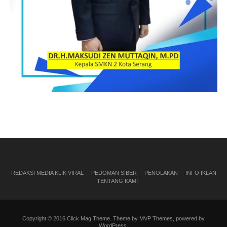
REDAKSI MEDIA KLIK VIRAL
PEDOMAN SIBER
PENOLAKAN
INFO IKLAN
TENTANG KAMI
Copyright © 2016 Click Mag Theme. Theme by MVP Themes, powered by
WordPress.