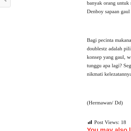
banyak orang untuk m
Denboy sapaan gaul
Bagi pecinta makanan
doublestz adalah pil
konsep yang gaul, wa
tunggu apa lagi? Se
nikmati kelezatanny
(Hermawan/ Dd)
Post Views:
18
You may also li