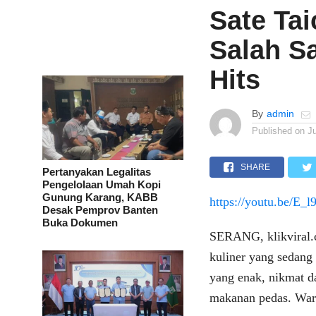
Sate Ta
Salah S
Hits
By
admin
Published on
Ju
SHARE
Pertanyakan Legalitas
Pengelolaan Umah Kopi
Gunung Karang, KABB
https://youtu.be/E
Desak Pemprov Banten
Buka Dokumen
SERANG, klikviral.c
kuliner yang sedang 
yang enak, nikmat da
makanan pedas. Waru