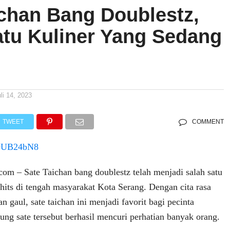
ichan Bang Doublestz,
atu Kuliner Yang Sedang
li 14, 2023
TWEET
COMMENT
_l9UB24bN8
om – Sate Taichan bang doublestz telah menjadi salah satu
hits di tengah masyarakat Kota Serang. Dengan cita rasa
n gaul, sate taichan ini menjadi favorit bagi pecinta
ng sate tersebut berhasil mencuri perhatian banyak orang.