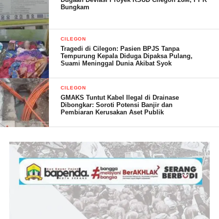
Bungkam
menyampaikan pada saat menuju ke pabrik untuk muat besi dari
arah kiri motor datang secara mendadak, spontan saya banting
stir ke kanan dan mobil tidak terkendali lalu menabrak bahu jalan
CILEGON
hingga melewati badan jalan, ujarnya.
Tragedi di Cilegon: Pasien BPJS Tanpa
Tempurung Kepala Diduga Dipaksa Pulang,
Suami Meninggal Dunia Akibat Syok
Diketahui kendaraan tersebut milik Perusahaan Transportasi
PT.PGP (Putra Galuh Perkasa).
CILEGON
GMAKS Tuntut Kabel Ilegal di Drainase
NN
Dibongkar: Soroti Potensi Banjir dan
Pembiaran Kerusakan Aset Publik
Post Views:
20