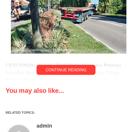
CILEGONklikviral.com ,- Truck Trailer Menerobos Pembatas
CONTINUE READING
Jalan Dan Menabrak Pohon Hingga Ke Badan Jalan, Diduga
Mobil tidak bisa dikendalikan pasca menghindari motor yang
datang dari arah kiri tepat pada posisi blind spot.
You may also like...
Kejadian terjadi pada Senin (17/04/2033) pukul 09:30 wib
dijalan Industri Kawasan Krakatau Steel, dalam insiden terdapat
RELATED TOPICS:
satu orang korban luka ringan dibagian kaki sebelah kiri.
admin
Korban Diketahui bernama Rizki (37th) warga Wanasari,