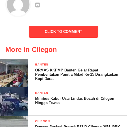
kronologis awal korban sedang mengendarai motor menuju ke
tempat kerabat nya, tiba-tiba dari arah berlawanan satu unit
Truck trailer menabrak bahu jalan hingga melewati badan jalan
dan menabrak pohon. Beruntung korban sigap dan langsung
CLICK TO COMMENT
mengerem kendaraannya namun sempat terjatuh karena
menghindari trailer.
More in Cilegon
BANTEN
ORMAS KKPMP Banten Gelar Rapat
Pembentukan Panitia Milad Ke-15 Dirangkaikan
Kopi Darat
BANTEN
Minibus Kabur Usai Lindas Bocah di Cilegon
Hingga Tewas
CILEGON
Supir trailer Supri (45th) saat dikonfirmasi oleh media
Dugaan Deviasi Proyek RSUD Cilegon 26M, PPK