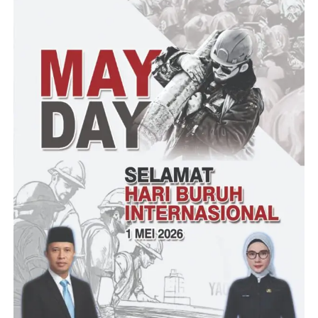
ditutup puluhan kilometer, demi proyek tsb. Yang terlalu
dipaksakan pengerjaannya tanpa mempertimbangkan faktor
keselamatan pengguna tol tsb, sepertinya management layanan
tol Tangerang merak harus di Evaluasi Kinerjanya,”
Pungkasnya.
(Edi Sukanto – Hermawan)
Post Views:
20