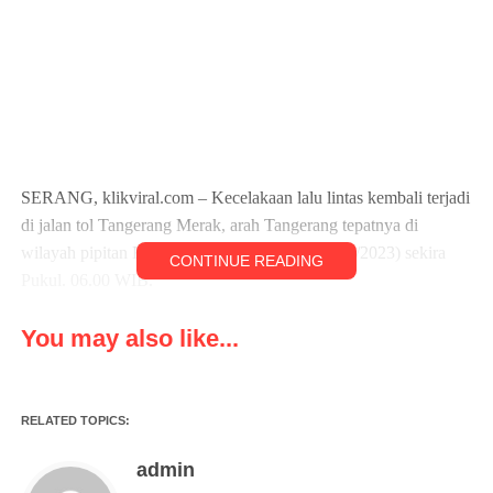
SERANG, klikviral.com – Kecelakaan lalu lintas kembali terjadi
di jalan tol Tangerang Merak, arah Tangerang tepatnya di
wilayah pipitan Kabupaten Serang, Kamis (12/1/2023) sekira
CONTINUE READING
Pukul. 06.00 WIB.
Dari rekaman video yang beredar, warga sekitar yang membantu
You may also like...
proses evakuasi para korban mengatakan, para supir angkot
tujuan Serang Balaraja, berwarna bodi mobil merah putih kerap
ngebut dan ugal-ugalan dijalan tol walaupun sedang membawa
RELATED TOPICS:
penuh penumpang dan kerap terjadi kecelakaan.
admin
Tampak dalam video tersebut Para Penumpang perempuan