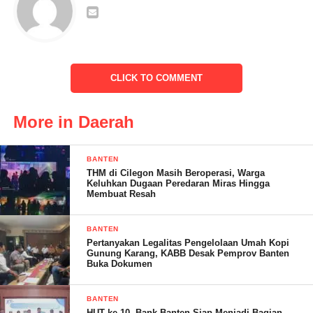
mengalami luka-luka akibat kecelakaan. Belum diketahui secara
pasti jumlah korban kecelakaan dalam peristiwa tersebut.
CLICK TO COMMENT
More in Daerah
BANTEN
THM di Cilegon Masih Beroperasi, Warga
Keluhkan Dugaan Peredaran Miras Hingga
Membuat Resah
BANTEN
Pertanyakan Legalitas Pengelolaan Umah Kopi
Gunung Karang, KABB Desak Pemprov Banten
Buka Dokumen
BANTEN
HUT ke-10, Bank Banten Siap Menjadi Bagian