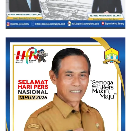
data tersebut antara lain data DTKS dari Kementerian Sosial
maupun data non DTKS yang dilakukan mulai dari
pemerintahan desa.
Kelemahan data DTKS yang cenderung tidak update sehingga
Relawan Desa harus bekerja ekstra untuk mencocokkan kembali
data dari tingkat RT, RW maupun desa terkait belum atau sudah
sesuai dengan keadaan sebenarnya untuk menghasilkan data non
DTKS yang valid, seharusnya data valid dan terintegrasi dengan
baik, tentunya bantuan bantuan dari pemerintah menjadi tepat
sasaran dan mampu mengentaskan kemiskinan serta mengurangi
ketimpangan, kesenjangan sosial di masyarakat.
Atas hal tersebut Persoalan data harus menjadi perhatian dan
tanggungjawab kita bersama khususnya pihak yang punya
kewenangan yang langsung berkaitan dengan validasi atau
update data masyarakat dalam kondisi dan situasi saat ini.