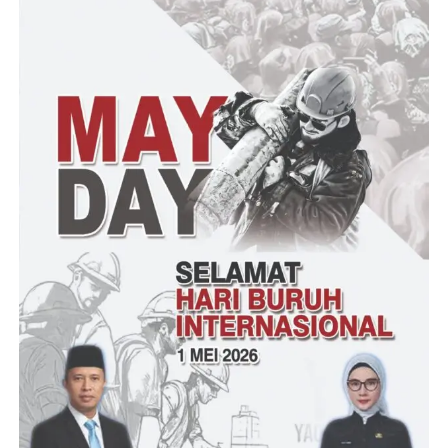
masyarakat yang sering terjadi Ketua RT dan Kepala Desa selalu
di kambing hitamkan dicaci-maki warganya dengan sumpah
serapah, siapa yang disalahkan !!!
Sampai saat ini masih ada penyimpangan atau maladministrasi
yang dilakukan oleh oknum-oknum tertentu. Pertama, evaluasi
terkait dengan pendataan yang notabene sebagai hal paling
krusial dan menjadi masalah dalam pelaksanaannya. Adapun