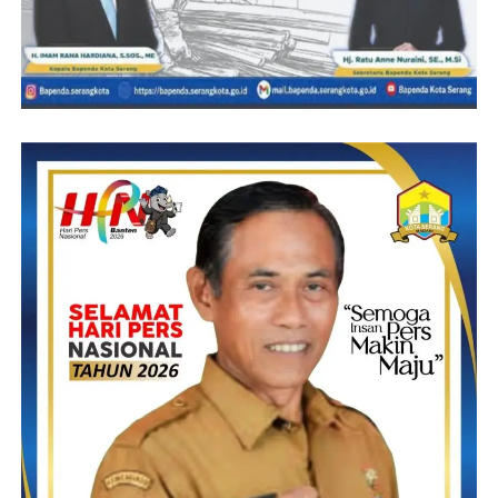
“Ingat, roh dan marwah sebagai seorang aktivis harus tetap
dijunjung tinggi, jangan sampai oportunis menyusup dan masuk
pada lingkaran internal organisasi yang selalu menggoda pada
urusan pragmatis, “sikat dan libas pejabat-pejabat yang korup di
Banten ini, terutama para pejabat dan keluarganya yang
menampilkan gaya hidup yang hedonis, yang akhirnya menuntut
pada perilaku yang berlebihan, dan efeknya adalah meraup
keuntungan dari jabatan dan Amanah melalui tindakan-tindakan
yang mengarah pada tindakan korup !”tegas Kamaludin
Pada kesempatan ini, Kamaludin berharap Kejati Banten yang
baru, dibawah kepemimpinan, Dr Didik Farkhan Alisyahdi, SH,
MH dapat memberikan ruang dan warna baru kepada arah dan
kebijakan terhadap penegakkan hukum di Banten terutama pada
kasus-kasus Tindak Pidana Korupsi. “Pada lain waktu nanti,
kami juga akan berupaya mengajukan waktu untuk dapat
melakukan audience kepada Bapak Kejati Banten dalam rangka
dialog dan berdiskusi terhadap dinamika hukum yang