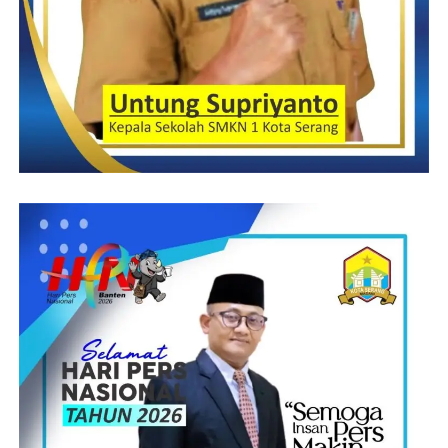
berkembang di wilayah Banten ini,”pungkas Kamaludin.
Suprani – Jandan SE
Post Views:
14