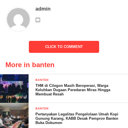
admin
CLICK TO COMMENT
More in banten
BANTEN
BANTEN, klikviral.com – Penunjukkan Virgojanti sebagai Plh
THM di Cilegon Masih Beroperasi, Warga
Keluhkan Dugaan Peredaran Miras Hingga
Sekda Banten, Menunjukkan adanya wonder woman di
Membuat Resah
Pemprov Banten, demikian dikatakan Sekjend DPN Solidaritas
Merah Putih (SOLMET), Kamaludin, SE kepada beberapa awak
BANTEN
media.
Pertanyakan Legalitas Pengelolaan Umah Kopi
Gunung Karang, KABB Desak Pemprov Banten
Buka Dokumen
Menurut Kamaludin, sepertinya Pemprov Banten sudah tidak