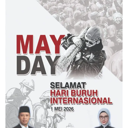
yang baru masuk ke pada pusaran kebijakan di wilayah Provinsi
Banten, berasal dari Kabupaten Lebak, namun karirnya begitu
melesat jauh ketibang pejabat-pejabat lainnya yang telah lama
duduk di Propinsi Banten,”ini mengusik kami, diduga ada
kekuatan luar biasa di belakang Bu Virgo, kami sudah
mendeteksi kekuatan itu, namun disayangkan, sepertinya Pj
Gubernur Banten tidak kuasa melawan kekuatan ini, akhirnya
kami pertanyakan kepada Pj Gubernur Banten, apalagi yang
mau dibangun di Banten dalam konteks Membangun Banten
seutuhnya tanpa intervensi kekuatan itu,”tegas Kamaludin seraya
bahwa pihaknya, dengan adanya kejadian ini maka akan
melakukan analis, kajian dan Gerakan, jangan sampai Provisnsi
Banten ditunggangi pada kepentingan kelompok ini.
“Sepertinya dianggap kami ini orang-orang tolol yang tidak bisa
melihat situasi dan kondisi yang terjadi, kami diam bukan berarti
kami tidak peduli, kami diam bukan berarti kami membiarkan
kesewenangan terjadi, Ketika kami bergerak untuk Banten, tidak