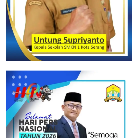
itu, kami akan mengambil sikap, poros-poros aktivis yang peduli
kepada Banten sudah akan berkumpul dalam waktu dekat ini
dan hasil dari pertemuan ini, pihaknya akan mengambil sikap
tegas demi menyelamatkan Banten dari kepentingan kelompok
tertentu.
“Ingat, Ketika suara kami sudah tidak di dengar, maka Gerakan
nyata adalah satu-satunya yang harus kami lakukan, untuk
menyatakan bahwa kami masih peduli kepada Banten,”ungkap
Kamaludin
Suprani – Jandan
Post Views:
10