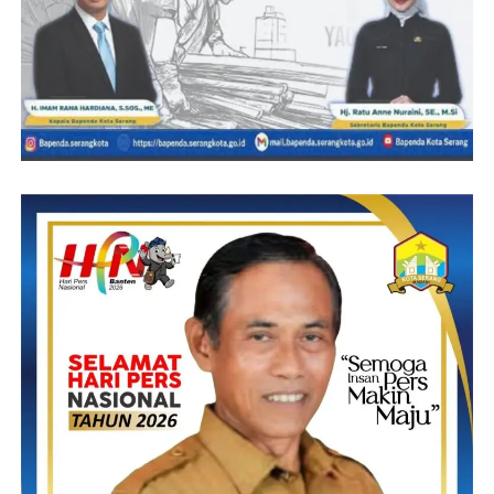
“Media ini patner kerja dari Kejati Banten, tentu kejati tidak akan
besar tanpa adanya pers,” ucapnya.
Menurutnya, apa yang disampaikan olehnya adalah bentuk
perhatian seorang kakak kepada adik. Perkataan yang
diungkapkannya ke Rudi, kata dia, semata untuk memotivasi
Rudi, agar terus belajar dan berkembang.
“Saya ini sayang dengan Rudi, saya keras dengannya karena
saya anggap sebagai adik, agar dia termotivasi untuk turut
memberikan warna terhadap pemberitaan pembangunan di
Banten,” ungkapnya.
Ditempat yang sama, Rudi Manurung, mengakui kedekatannya
dengan Ivan dan menyadari bahwa dikatakan Kasi Penkum ini
adalah motivasi untuknya. Adapun keluhan dirinya atas sikap
Ivan, yang sempat ramai diberitakan sejumlah media,
menurutnya, itu hanya bentuk kekhilafan dirinya dalam