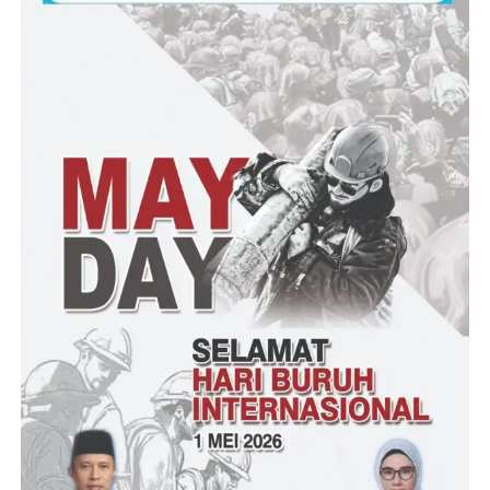
antara Kasipenkum Kejati Banten, Ivan Hebron S dengan Rudi
Manurung, wartawan berujung damai.
Perdamaian ini tercapai setelah difasilitasi oleh PWI Banten,
yang diwakili oleh Ketua Harian PWI Banten, Teguh Akbar
Idham. Keduanya bersepakat untuk mengakhiri persoalan, dan
menganggap permasalahan ini sudah selesai.
Kasipenkum Kejati Banten, Ivan Hebron S mengungkapkan
permohonan maaf atas terjadinya perselisihan paham dengan
Rudi.
“Saya rasa ini perselisihan paham, karena saya menganggap saya
dan Rudi ini sudah seperti saudara,” katanya.
Ivan menuturkan, dirinya tidak bermaksud menyinggung
masyarakat pers, khususnya wartawan media online, yakni Rudi.
Karena bagaimanapun pers merupakan mitra strategis dari Kejati
Banten.