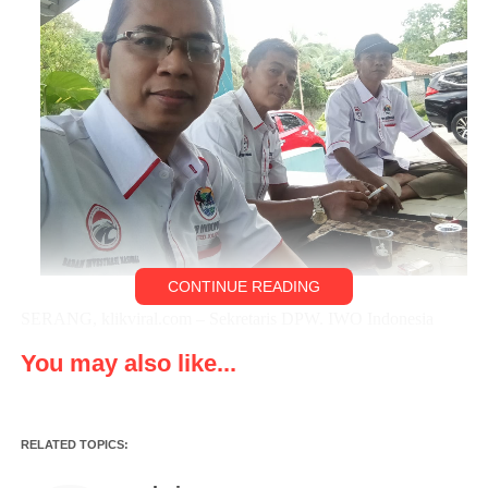
CONTINUE READING
SERANG, klikviral.com – Sekretaris DPW. IWO Indonesia
Banten , Wahyudin Syafei menyambut baik dan mengapresiasi
You may also like...
langkah damai yang dilakukan oleh Rudi Manurung , Wartawan
dengan Kasipenkum Kejaksaan Tinggi Banten , Ivan Hebron
Siahaan.
RELATED TOPICS:
Menurutnya langkah tersebut dianggap jalan terbaik, karena