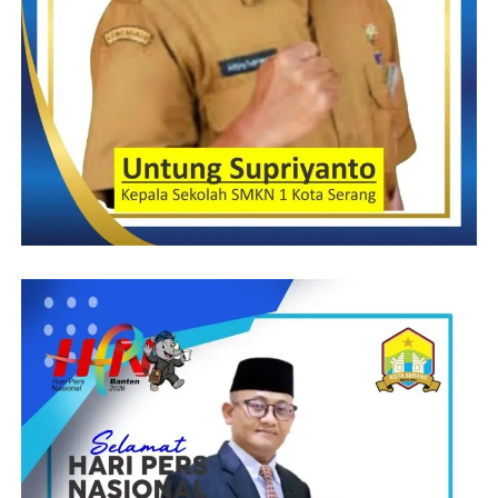
mencerna apa yang disampaikan Ivan.
“Kemarin itu saya sedang dalam kondisi lelah, dan sedang
banyak tekanan. Sehingga saya salah menanggapi perkataan
orang yang sudah saya anggap kakak selama ini,” jelasnya.
Untuk itu dirinya, juga menyampaikan permintaan maaf kepada
Ivan atas kesalahpahaman yang terjadi. Dirinya juga,
mengucapkan terimakasih kepada semua rekan-rekan se-profesi
yang telah mendukungnya, saat kondisi ini terjadi.
Frentoni.
Post Views:
11