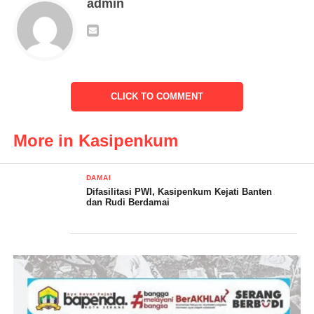
admin
memang seharusnya wartawan tetap menjalin hubungan yang
baik dengan aparat penegak hukum, apalagi jabatan Kasipenkum
merupakan jabatan strategis sebagai pintu masuk komunikasi
antara Kejati dengan Awak media di Provinsi Banten.
” Meskipun kemarin secara emosional teman teman wartawan
CLICK TO COMMENT
ingin melakukan langkah aksi demonstrasi , tetapi setelah pihak
yang bersangkutan sudah menempuh langkah damai
More in Kasipenkum
musyawarah dan kekeluargaan, ya tentu kita mendukung ,
bahwa musyawarah dan kesepakatan damai itulah sebenarnya
DAMAI
jalan terbaik.
Difasilitasi PWI, Kasipenkum Kejati Banten
dan Rudi Berdamai
Sehingga kita berharap kedepan selalu terjaga sinergitas dan
komunikasi yang baik antara para jurnalis dengan para pejabat di
Kejaksaan Tinggi Banten.” Ujar Wahyudin.
Seperti diketahui bertempat di Sekretariat Persatuan Wartawan
Indonesia (PWI) Provinsi Banten, Kamis (6/4), perseteruan