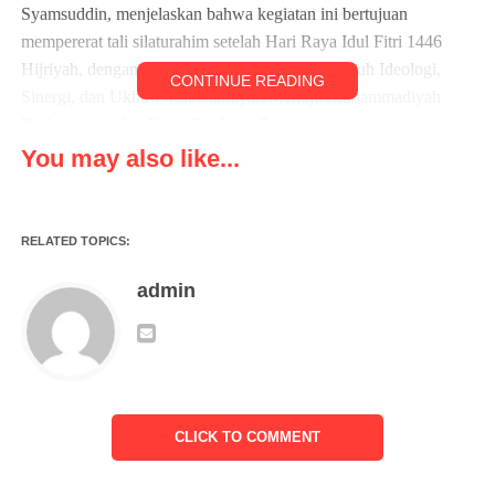
Syamsuddin, menjelaskan bahwa kegiatan ini bertujuan
mempererat tali silaturahim setelah Hari Raya Idul Fitri 1446
Hijriyah, dengan mengangkat tema “Memperteguh Ideologi,
CONTINUE READING
Sinergi, dan Ukhuwwah Islamiyah Menuju Muhammadiyah
Berkemajuan dan Umat Sejahtera.”
You may also like...
“Adanya halal bihalal ini bertujuan untuk mempererat tali
silaturahim kita dan juga memperteguh ideologi, sinergi, dan
ukhuwwah Islamiyah menuju Muhammadiyah yang
RELATED TOPICS:
berkemajuan dan umat yang sejahtera,” ujarnya.
admin
Menanggapi hal tersebut, Sekretaris Komisi V DPRD Banten,
Rifky Hermansyah, menyampaikan bahwa kegiatan silaturahim
ini merupakan langkah positif dalam mempererat persaudaraan di
tengah masyarakat.
CLICK TO COMMENT
Ia juga berharap kegiatan ini dapat mencapai tujuan sebagaimana
tema yang telah diusung oleh PWM Provinsi Banten.