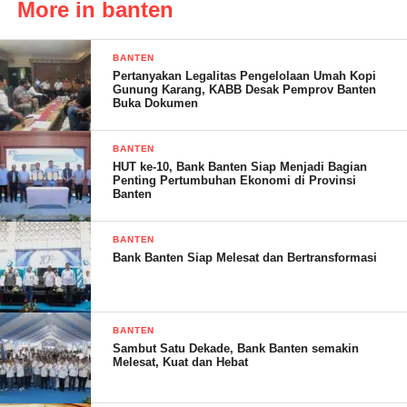
More in banten
“Mudah-mudahan PWM Provinsi Banten dapat terus maju dan
semoga dapat memperteguh ideologi kita, serta bersinergi antara
BANTEN
ulama, pemerintah, dan masyarakat,” tuturnya.
Pertanyakan Legalitas Pengelolaan Umah Kopi
Gunung Karang, KABB Desak Pemprov Banten
Melalui kegiatan ini, diharapkan hubungan antara elemen
Buka Dokumen
masyarakat, ulama, dan pemerintah dapat semakin kuat dalam
membangun umat yang sejahtera. (***)
BANTEN
HUT ke-10, Bank Banten Siap Menjadi Bagian
Penting Pertumbuhan Ekonomi di Provinsi
Banten
Post Views:
14
BANTEN
Bank Banten Siap Melesat dan Bertransformasi
BANTEN
Sambut Satu Dekade, Bank Banten semakin
Melesat, Kuat dan Hebat