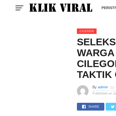
PERIST
CILEGON
SELEKS
WARGA 
CILEGO
TAKTIK
By
admin
Published on
J
SHARE