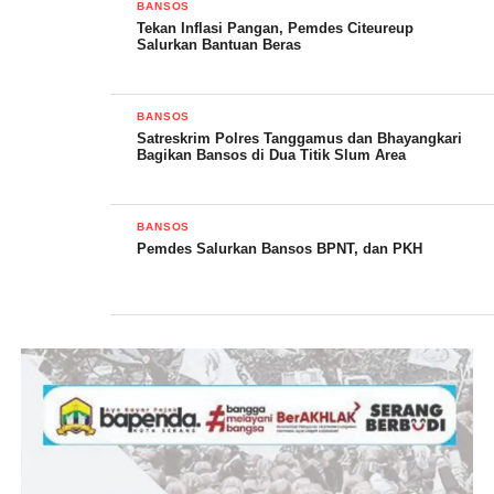
BANSOS
Tekan Inflasi Pangan, Pemdes Citeureup
Salurkan Bantuan Beras
BANSOS
Satreskrim Polres Tanggamus dan Bhayangkari
Bagikan Bansos di Dua Titik Slum Area
BANSOS
Pemdes Salurkan Bansos BPNT, dan PKH
Kasi Humas menjelaskan, pemberian Bansos berupa beras
sebanyak 15 paket dan 50 paket takjil, yang diserahkan secara
langsung kepada penerima yang memang layak
mendapatkannya.
“Untuk beras yang diserahkan sebanyak 15 paket, dengan berat
satuan 5 kilogram atau seluruhnya 75 kilogram dan 50 paket
takjil,” jelasnya.