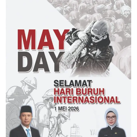
Sambungnya, penyediaan dana bantuan sosial tersebut adalah
hasil sumbangan sukarela personel Satresnarkoba Polres
Tanggamus yang dihimpun khusus untuk bantuan selama bulan
Ramadhan.
“Kegiatan tadi, dana pembagian bansos merupakan sukarela dari
anggota Satresnarkoba,” ujarnya.
Atas Bansos tersebut, Kasi Humas yang merupakan program
kemanusian untuk negeri selama bulan suci ramadhan dengan
harapan masyarakat benar-benar merasakan bentuk kepedulian
Polri terhadap sesama.
“Diharapkan dapat sedikit membantu meringankan beban
masyarakat yang membutuhkan,” tutupnya.
SOLA.RG