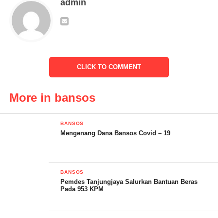
admin
Kasatresnarkoba Polres Tanggamus AKP Deddy Wahyudi, S.H.,
M.M., Kapolsek Talang Padang Iptu Bambang Sugiono, S.H.
dan personel Satresnarkoba serta Bhayangkarinya.
Dalam rangkaian kegiatan tersebut, Kapolres Tanggamus dan
rombongan terlebih dahulu menyusuri jalan pesawahan munuju
CLICK TO COMMENT
sasaran penerima bantuan sosial di slum area yang sebelumnya
telah diperiksa oleh Bhabinkamtibmas setempat.
More in bansos
Kasi Humas Polres Tanggamus Iptu M. Yusuf, S.H
mengungkapkan, bahwa jadwal pembagian Bansos kali ini
BANSOS
adalah Satresnarkoba dan dipimpin langsung Kapolres AKBP
Mengenang Dana Bansos Covid – 19
Siswara Hadi Chandra.
“Pembagian bansos dikhususkan pada slum area sejumlah
BANSOS
masyarakat Dusun Paneongan, Pekon Sukarame, Talang
Pemdes Tanjungjaya Salurkan Bantuan Beras
Pada 953 KPM
Padang,” kata Iptu M. Yusuf.