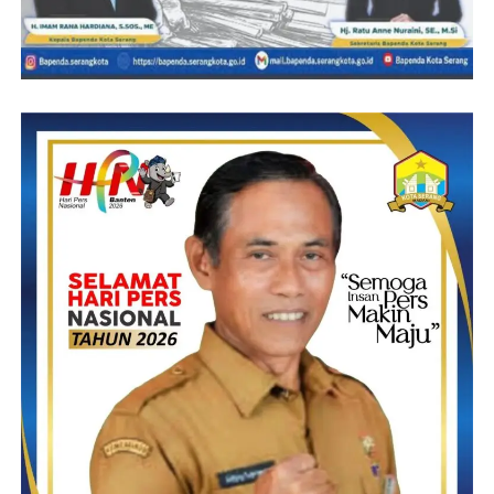
mendatangi pihak keluarga Brigadir J, bersimpuh, dan meminta
maaf atas perbuatan yang terpaksa. Sehingga keluarga Brigadir J
memberikan maaf.
Semua tindakan yang dilakukan terduga pelanggar dalam
keadaan terpaksa dan karena tidak berani menolak perintah
atasan. Terduga pelangga yang berpangkat Bharada atau
Tamtama Polri tak berani menolak perintah menembak Brigadir J
dan saudara FS karena selain atasan jenjang kepangkatan
saudara FS dengan terduga pelanggar sangat jauh.
Dengan bantuan terduga, pelanggar yang mau bekerja sama dan
memberikan keterangan yanh sejujurnya sehingga perkara
meninggalnya Brigadir J dapat terungkap.
( Red )
Post Views:
17