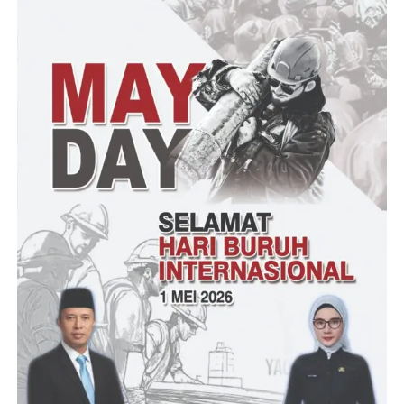
perbuatan. Terduga pelanggar telah menjadi justice collaborator
atau saksi pelaku yang bekerja sama, di mana pelaku yang
lainnya dalam sidang pidana pengadilan negeri Jakarta Selatan
berusaha mengaburkan fakta yang sebenarnya dengan berbagai
cara, merusak, menghilangkan barang bukti dan memanfaatkan
pengaruh kekuasaan. Tetapi justru kejujuran terduga pelanggar
dengan berbagai risiko telah turut mengungkap fakta yang
sebenarnya terjadi.
Lalu, terduga pelanggar bersikap sopan dan bekerja sama
dengan baik selama di persidangan sehingga sidang berjalan
lancar dan terbuka. Terduga pelanggar masih berusia muda,
masih berusia 24 tahun, masih berpeluang memiliki masa depan
yang baik apalagi dia sudah menyesali perbuatannya serta
berjanji tidak akan mengulangi perbuatannya di kemudian hari.
Kemudian, adanya permintaan maaf dari terduga pelanggar
kepada keluarga Brigadir J, di mana saat persidangan pidana di
Pengadilan Negeri Jakarta Selatan, terduga pelanggar telah