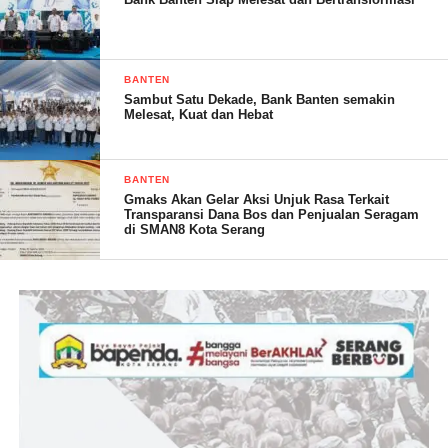
Ramadhan memaparkan pertimbangan hukum dari pada
pimpinan komisi sidang etik tersebut. Diantaranya, terduga
pelanggar belum pernah dihukum karena melakukan
pelanggaran, baik disiplin, kode etik, maupun pidana.
BANTEN
Sambut Satu Dekade, Bank Banten semakin
Melesat, Kuat dan Hebat
BANTEN
Gmaks Akan Gelar Aksi Unjuk Rasa Terkait
Transparansi Dana Bos dan Penjualan Seragam
di SMAN8 Kota Serang
Terduga pelanggar mengakui kesalahan dan menyesali