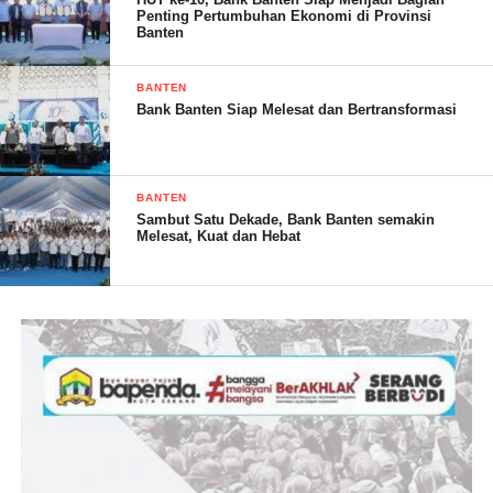
Hendri menambahkan, prestasi yang didapat dari kejuaraan ini,
Penting Pertumbuhan Ekonomi di Provinsi
Banten
merupakan hasil dari kerja keras, ketekunan para atlet dalam
berlatih, dan dukungan orangtua siswa. Dia berharap capaian
BANTEN
tersebut bisa terus dipertahankan dan bisa memotivasi atlet
Bank Banten Siap Melesat dan Bertransformasi
lainnya meraih prestasi.
BANTEN
Sambut Satu Dekade, Bank Banten semakin
Melesat, Kuat dan Hebat