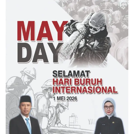
Sementara itu kepala sekolah SMPN3 Maja Drs.Sumadi
Mengucapkan terimakasih kepada siswa siswi yang juara dan
mengharumkan nama sekolah juga kabupaten Lebak dan kepada
orang tua siswa yang mendukung,pelatih juga dewan guru yang
sudah mengorbankan tenaga pikiran
(ND-RG)
Post Views:
15