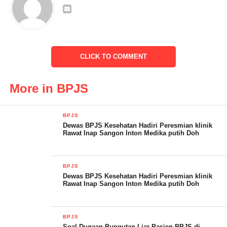
oleh Oknum tenaga kesehatan di RSUD Kabupaten Pandeglang
sebesar Rp 1.050.000,00 ( satujuta limapuluh ribu rupiah )
Mengenai hal tersebut, Kepala Dinas Kesehatan Kabupaten
Pandeglang, Raden Dewi Setiani masih belum bisa memberikan
CLICK TO COMMENT
keterangan atau bungkam. Saat dikonvirmasi Via Pesan
Whatssapnya oleh awak media klikviral.com
More in BPJS
BPJS
Dewas BPJS Kesehatan Hadiri Peresmian klinik
Rawat Inap Sangon Inton Medika putih Doh
BPJS
Dewas BPJS Kesehatan Hadiri Peresmian klinik
Rawat Inap Sangon Inton Medika putih Doh
BPJS
Soal Dugaan Pungutan Liar Pasien BPJS di