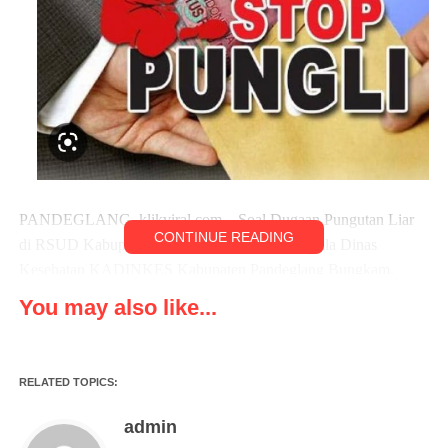
PANDEGLANG, klikviral.com – Soal Dugaan Pungutan Liar
CONTINUE READING
di RSUD Kabupaten Pandeglang, Banten. Kepala Dinas
Kesehatan KADINKES Kabupaten Pandeglang Bungkam.
Kamis (26/01/23)
You may also like...
Dugaan praktik pungutan liar tersebut terjadi pada penarikan
biaya terhadap pasien BPJS aktif.
RELATED TOPICS:
Yakni seperti pada salah satu pasien Persalinan atau melahirkan
admin
yang tercatat sebagai peserta BPJS aktif, ternyata dipinta biaya