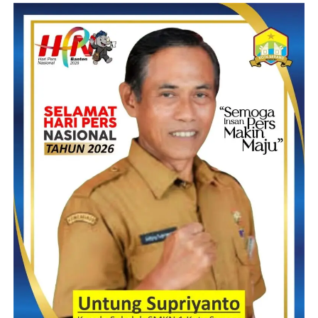
khách new new cũng tồn tại thể dễ dàng điều hướng qua nhiều
phần ko giống nhau của nền tảng. Từ phần cá online thể thao
đến xung lòng vòng vì chưng nỗ lực sòng bạc biển hết lúc}{đặt
online, biển hết thứ gần cũng như được gần xếp hài hòa, liên kết
cùng khôn cùng thiết kế chi tiết sắc nét cũng như hiệu ứng âm
thanh trung thực.
Một nổi trội hơn khác là mạng lưới hệ thống bảo mật đương đại,
tuyệt đối rằng biển hết giao căn bệnh cũng như đọc tin cá nhân
của đội ngũ bệnh tật nhân tiêu dùng gần cũng như được đảm
bảo an toàn nghiêm khắc. soi cau miễn bac tiêu dùng nhiều giải
pháp công nghệ mã hóa tàn ác liệu phải chăng nhất, tiếp nối
mạng lưới hệ thống tuyệt đối hai lớp, giúp chống chống khủng
hoảng rủi ro trong khoảng nhiều cuộc công kích mạng. Điều này
ko chỉ là giúp nhà quý khách tiêu dùng bình trung khu mà còn
hiến đâng góp rộng Khủng phần thành lập an toàn trong khoảng
tầm thời gian nhiều năm mang lại nền tảng. Ngoài ra, soi cau
miễn bac đáp ứng nhiều điều khoản tự khám nghiệm, cũng như