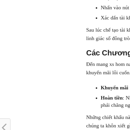
Nhấn vào nút 
Xác dấn tài k
Sau lúc chế tạo tài
linh giác số đông trò
Các Chương
Đến mang xs hom na
khuyến mãi lôi cuốn
Khuyến mãi
Hoàn tiền
: N
phải chăng ng
Những chiết khấu nà
chúng ta khôn xiết