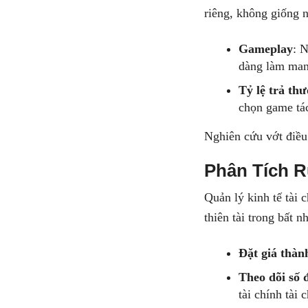
riêng, không giống 
Gameplay
: 
dàng làm mang
Tỷ lệ trả th
chọn game tá
Nghiên cứu vớt điều
Phân Tích R
Quản lý kinh tế tài 
thiên tài trong bất n
Đặt giá thàn
Theo dõi số 
tài chính tài 