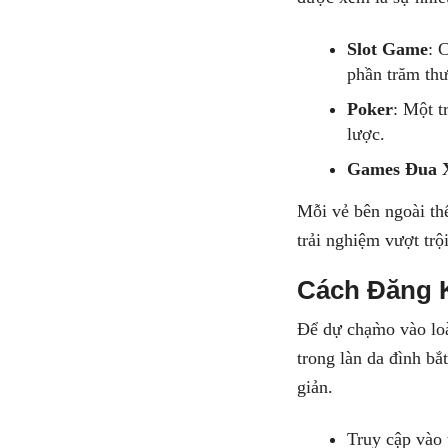
Slot Game
: 
phần trăm th
Poker
: Một t
lược.
Games Đua 
Mỗi vẻ bên ngoài th
trải nghiệm vượt tr
Cách Đăng 
Để dự chạm̀o vào lo
trong làn da đình bắ
giản.
Truy cập vào