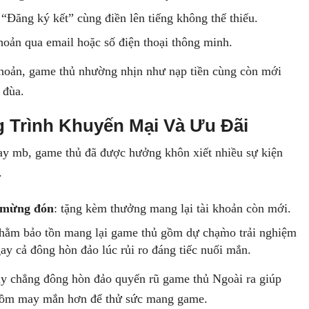
“Đăng ký kết” cùng điền lên tiếng không thể thiếu.
hoản qua email hoặc số điện thoại thông minh.
 khoản, game thủ nhường nhịn như nạp tiền cùng còn mới
 đùa.
 Trình Khuyến Mại Và Ưu Đãi
y mb, game thủ đã được hưởng khôn xiết nhiều sự kiện
.
 mừng đón
: tặng kèm thưởng mang lại tài khoản còn mới.
hằm bảo tồn mang lại game thủ gồm dự chạm̀o trải nghiệm
ay cả đông hòn đảo lúc rủi ro đáng tiếc nuối mắn.
y chẳng đông hòn đảo quyến rũ game thủ Ngoài ra giúp
 gồm may mắn hơn để thử sức mang game.