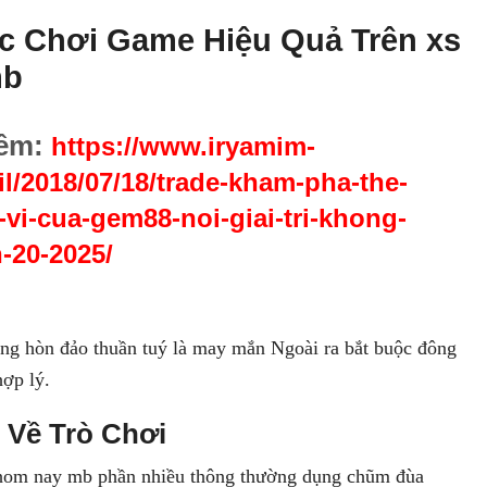
c Chơi Game Hiệu Quả Trên xs
mb
hêm:
https://www.iryamim-
il/2018/07/18/trade-kham-pha-the-
-vi-cua-gem88-noi-giai-tri-khong-
n-20-2025/
ng hòn đảo thuần tuý là may mắn Ngoài ra bắt buộc đông
hợp lý.
 Về Trò Chơi
s hom nay mb phần nhiều thông thường dụng chũm đùa