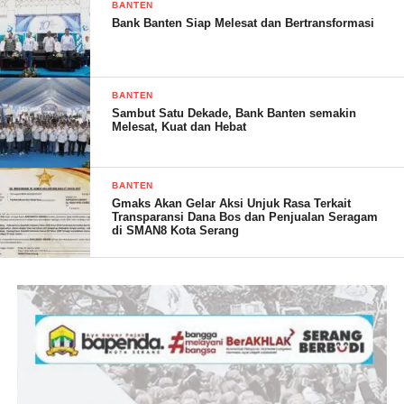
BANTEN
Bank Banten Siap Melesat dan Bertransformasi
Saya merasa senang telah mendapatkan suatu arahan dan
bimbingan langsung dari Kamaludin, SE Sekjen DPN Solmet
yang begitu gamblangnya memberikan petunjuk yang sangat
BANTEN
berarti bagi saya beserta rekan rekan pengurus Solmet DPD
Sambut Satu Dekade, Bank Banten semakin
Kota Sukabumi ungkapnya
Melesat, Kuat dan Hebat
BANTEN
Gmaks Akan Gelar Aksi Unjuk Rasa Terkait
Transparansi Dana Bos dan Penjualan Seragam
di SMAN8 Kota Serang