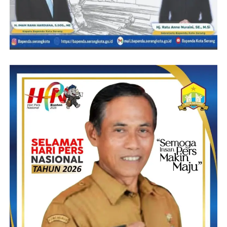
Karangpapak beserta dari Koramil Karangpapak, ternyata
Solmet memiliki sosial yang tinggi terhadap orang kurang
mampu semoga Solmet sukses selalu, pungkasnya
M. Jandan Salim, SE
Post Views:
17