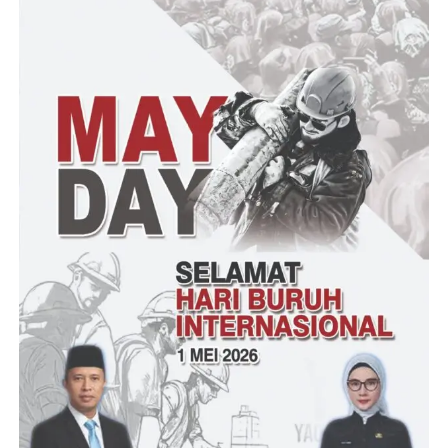
Saya pun juga merasa senang juga dapat berkenalan dengan
awak media klik viral yang turut serta memberikan nasehat dan
arahan yang terbaik buat saya
Dan harapan saya semoga kedepan Solmet DPD Kota Sukabumi
Jawa Barat dapat bersinergi dengan media klik viral
Yang lebih terharu saya dalam acara pengukuhan tersebut
menyaksikan pemberian bantuan kursi roda dan uang tunai dari
Ketua umum DPN Solmet buat ibu Susi warga Desa
Karangpapak Kecamatan Cisolok Kabupaten Sukabumi dalam
penyerahan bantuan tersebut disaksikan oleh Agus Kepala Desa