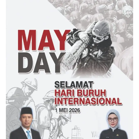
Kegiatan ramadhan 14444 H diantaranya melaksanakan sholat,
tahfid, tadarus, materi Keislaman, kultum, pengumpulan
sedekah, dan ditutup dengan kegiatan santunan bagi masyarakat
sekitar SMAN 1 CIMARGA. mudah mudahan kegiatan di bulan
ramadhan ini menjadikan amal baik kita semua dan dirahmati
Allah SWT. Aamiin.tutup
(Dra/RG)
Post Views:
24