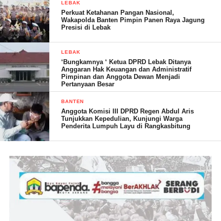
LEBAK
Perkuat Ketahanan Pangan Nasional,
Wakapolda Banten Pimpin Panen Raya Jagung
Presisi di Lebak
LEBAK
Menurut ketua panitia kegiatan Anang Suseno, S.Pd.
‘Bungkamnya ‘ Ketua DPRD Lebak Ditanya
Menyampaikan bahwa kegiatan ramadhan ini bukan sekedar
Anggaran Hak Keuangan dan Administratif
Pimpinan dan Anggota Dewan Menjadi
seremonial belaka namun kegiatan ini mencoba menitik beratkan
Pertanyaan Besar
bukan hanya pada ibadah mahdoh namun juga pada refleksi
BANTEN
ibadah goir mahdoh sehingga terjadi keseimbangan syariat dan
Anggota Komisi III DPRD Regen Abdul Aris
hakikat.ucapnya
Tunjukkan Kepedulian, Kunjungi Warga
Penderita Lumpuh Layu di Rangkasbitung
Ditambahkan bu Ani Rohani, S.Pdi bahwa kegiatan santunan di
akhir kegiatan merupakan sumbangan dari para dewan guru dan
TU yang memang sudah merupakan kegiatan tahunan, sehingga
masing masing guru dan TU telah mempersiapkan nya,
alhamdulilah terkumpul cukup untuk 120 orang santunan
bingkisan masyarakat sekitar, yang sebelum nya telah diberikan
kupon.