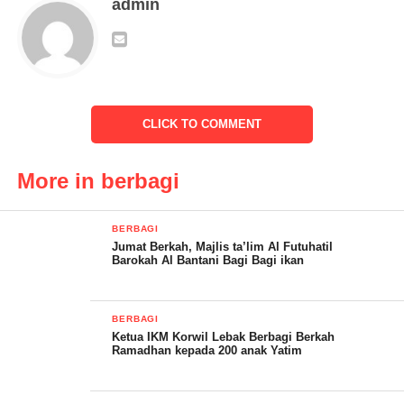
admin
Regen yang biasa di sapa Rizki Baja dan Kepala Desa yang juga
istri dari pengusaha sukses tersebut, menggelar peringatan Isra
Mi’raj 1444 H yang di laksanakan Di gedung megah dengan
konsep sangat mewah Gedung Asakinah, Cibadak Kabupaten
Lebak-Banten, Minggu (19/03/2023).
CLICK TO COMMENT
Dengan menghadirkan 3 (tiga) Qori internasional dan 1 (satu)
More in berbagi
penceramah dari Kota Tangerang, Regen alias Rizki Baja,
menggunakan anggaran pribadinya tanpa bantuan dari pihak
manapun, bahkan sang anggota Brimob tersebut membagikan
BERBAGI
Jumat Berkah, Majlis ta’lim Al Futuhatil
sedekahnya kepada semua pengunjung berupa amplop berisi
Barokah Al Bantani Bagi Bagi ikan
uang tunai dan beras ke sebanyak lebih kurang Dua Ribu Lima
Ratus jama’ah yang hadir.
BERBAGI
Ketua IKM Korwil Lebak Berbagi Berkah
Satu hal yang sudah tidak asing dilakukan Regen dan Kepala
Ramadhan kepada 200 anak Yatim
Desa Nensy Anggraeni di setiap momen kebersamaannya selalu
memberikan apresiasi,Serta kepada penceramah maupun Qori