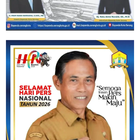
Namun dalam hal ini Regen memohon pada awak media,
dengan maksud, tidak mau di publikasikan di setiap kegiatannya.
Namun media anggap ini sah-sah saja dengan maksud agar hal
seperti ini dapat dicontoh oleh para pejabat dan pengusaha
lainnya tanpa pamrih,pungkasnya”
Rudi : Haryanto
Post Views:
18