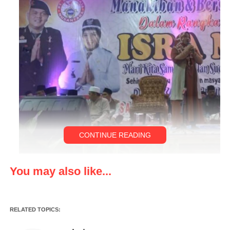
CONTINUE READING
You may also like...
LEBAK,Klikviral.com Dalam Acara Memperingati Isra Mi’raj
1444 H Owner Salah satu perusahan yang setiap bulan
menggelar sodaqoh ke sesama yang membutuhkan yaitu owner
RELATED TOPICS:
Cv. Riki Baja yang Patut dijadikan contoh untuk kita semua
sebagai manusia yang saling membutuhkan satu sama lain.