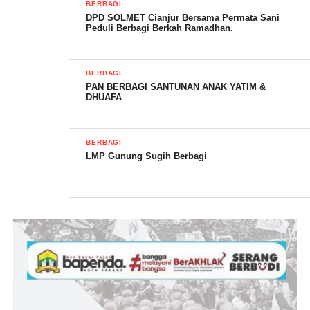
dengan jumlah saweran yang Fantastis.
BERBAGI
DPD SOLMET Cianjur Bersama Permata Sani
Peduli Berbagi Berkah Ramadhan.
BERBAGI
PAN BERBAGI SANTUNAN ANAK YATIM &
DHUAFA
BERBAGI
LMP Gunung Sugih Berbagi
Hal ini jarang sekali dilakukan oleh pengusaha dan seorang
Kepala Desa dimanapun, dan masyarakat yang merasa terbantu
dengan seringnya mereka berbagi Rizki, tentunya pasutri ini
menuai banyak limpahan Keberkahan dan Do’a terbaik dari