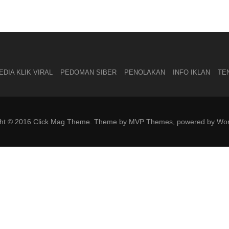
DIA KLIK VIRAL
PEDOMAN SIBER
PENOLAKAN
INFO IKLAN
TE
ght © 2016 Click Mag Theme. Theme by MVP Themes, powered by Wor