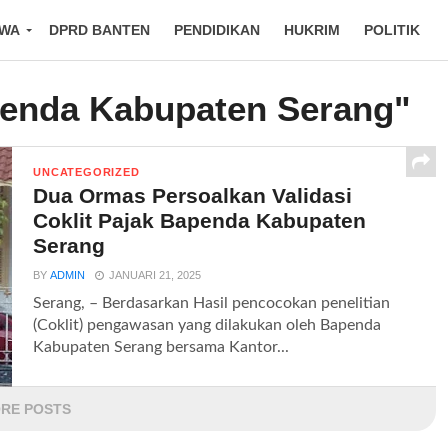
IWA
DPRD BANTEN
PENDIDIKAN
HUKRIM
POLITIK
penda Kabupaten Serang"
UNCATEGORIZED
Dua Ormas Persoalkan Validasi
Coklit Pajak Bapenda Kabupaten
Serang
BY
ADMIN
JANUARI 21, 2025
Serang, – Berdasarkan Hasil pencocokan penelitian
(Coklit) pengawasan yang dilakukan oleh Bapenda
Kabupaten Serang bersama Kantor...
RE POSTS