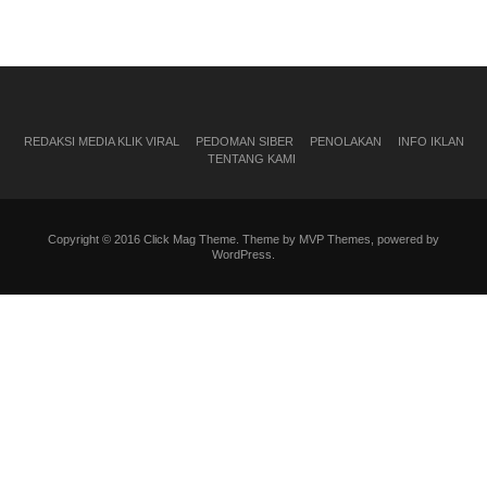
REDAKSI MEDIA KLIK VIRAL
PEDOMAN SIBER
PENOLAKAN
INFO IKLAN
TENTANG KAMI
Copyright © 2016 Click Mag Theme. Theme by MVP Themes, powered by
WordPress.