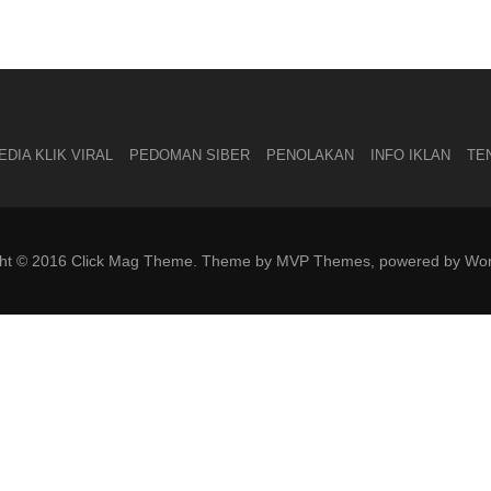
DIA KLIK VIRAL
PEDOMAN SIBER
PENOLAKAN
INFO IKLAN
TE
ght © 2016 Click Mag Theme. Theme by MVP Themes, powered by Wor