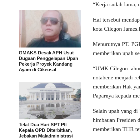
“Kerja sudah lama, c
Hal tersebut mendap
kota Cilegon James
Menurutnya PT. PGP 
GMAKS Desak APH Usut
memberikan upah se
Dugaan Penggelapan Upah
Pekerja Proyek Kandang
“UMK Cilegon tahun
Ayam di Cikeusal
notabene menjadi rek
memberikan Hak yang
Paparnya kepada me
Selain upah yang d
himbauan Presiden d
Telat Dua Hari SPT Plt
memberikan THR tep
Kepala OPD Diterbitkan,
Jebakan Maladministrasi