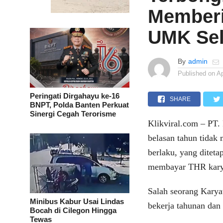
Memberi
UMK Se
By
admin
Published on
Ap
Peringati Dirgahayu ke-16
SHARE
BNPT, Polda Banten Perkuat
Sinergi Cegah Terorisme
Klikviral.com – PT.
belasan tahun tida
berlaku, yang ditet
membayar THR karyaw
Salah seorang Kary
Minibus Kabur Usai Lindas
bekerja tahunan da
Bocah di Cilegon Hingga
Tewas