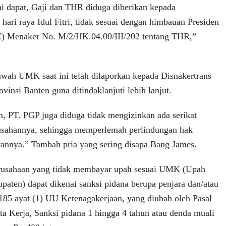
i dapat, Gaji dan THR diduga diberikan kepada
hari raya Idul Fitri, tidak sesuai dengan himbauan Presiden
SE) Menaker No. M/2/HK.04.00/III/202 tentang THR,”
wah UMK saat ini telah dilaporkan kepada Disnakertrans
vinsi Banten guna ditindaklanjuti lebih lanjut.
h, PT. PGP juga diduga tidak mengizinkan ada serikat
rusahannya, sehingga memperlemah perlindungan hak
annya.” Tambah pria yang sering disapa Bang James.
Perusahaan yang tidak membayar upah sesuai UMK (Upah
ten) dapat dikenai sanksi pidana berupa penjara dan/atau
 185 ayat (1) UU Ketenagakerjaan, yang diubah oleh Pasal
a Kerja, Sanksi pidana 1 hingga 4 tahun atau denda muali