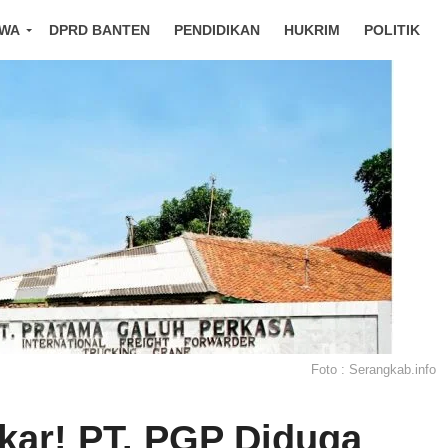
IWA
DPRD BANTEN
PENDIDIKAN
HUKRIM
POLITIK
Foto : Serangkab.info
kar! PT. PGP Diduga