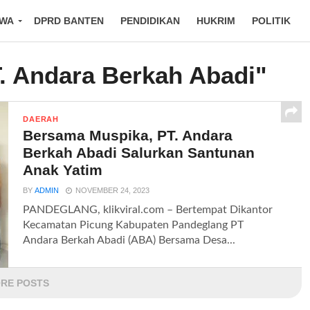
IWA
DPRD BANTEN
PENDIDIKAN
HUKRIM
POLITIK
T. Andara Berkah Abadi"
DAERAH
Bersama Muspika, PT. Andara
Berkah Abadi Salurkan Santunan
Anak Yatim
BY
ADMIN
NOVEMBER 24, 2023
PANDEGLANG, klikviral.com – Bertempat Dikantor
Kecamatan Picung Kabupaten Pandeglang PT
Andara Berkah Abadi (ABA) Bersama Desa...
RE POSTS