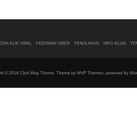
DIA KLIK VIRAL
PEDOMAN SIBER
PENOLAKAN
INFO IKLAN
TE
ght © 2016 Click Mag Theme. Theme by MVP Themes, powered by Wor