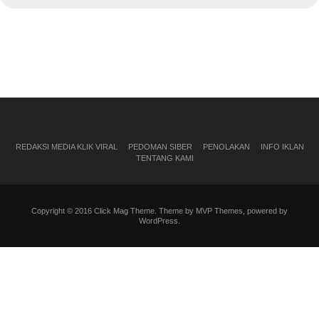
REDAKSI MEDIA KLIK VIRAL
PEDOMAN SIBER
PENOLAKAN
INFO IKLAN
TENTANG KAMI
Copyright © 2016 Click Mag Theme. Theme by MVP Themes, powered by
WordPress.