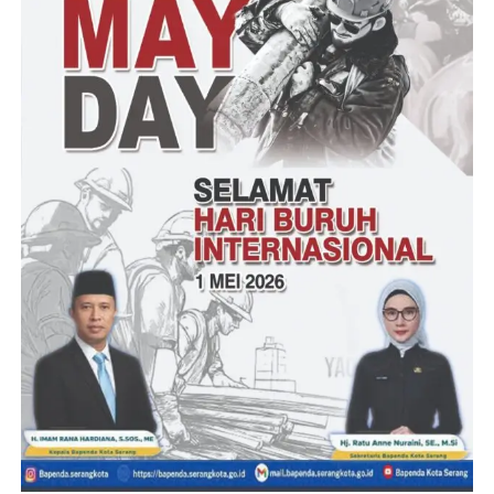
tim untuk bangunan dan luas bangunan sangat sesuai namun
Fasilitas masih kosong. Tim menyarankan untuk segera
memenuhi fasilitas untuk penanganan pengemasan buah
manggis yang kualitas ekspor.
Solahuddin RG
Post Views:
16