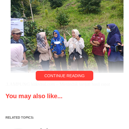
CONTINUE READING
.LAMPUNG klikviral.com – Menindak lanjuti hasil rapat
koordinasi tentang potensi ekspor buah manggis Lampung yang
You may also like...
digelar di Kantor Balai Karantina Pertanian Lampung, Kamis
16/2 yang di pimpin langsung oleh Dr. Inti Pertiwi Nashwari, SP,
M.Si,selaku Staf Ahli Menteri Bidang Perdagangan dan
RELATED TOPICS:
Hubungan Internasional Kementerian Pertanian RI. Beliau
bersama tim berdasarkan arahan Ketua Komisi IV DPR-RI turun