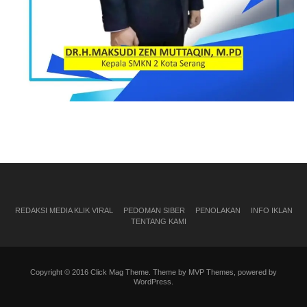
REDAKSI MEDIA KLIK VIRAL
PEDOMAN SIBER
PENOLAKAN
INFO IKLAN
TENTANG KAMI
Copyright © 2016 Click Mag Theme. Theme by MVP Themes, powered by
WordPress.