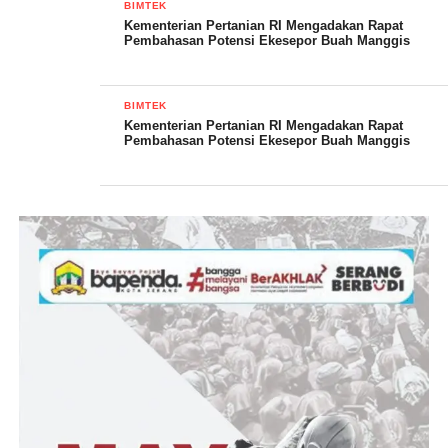
BIMTEK
Kementerian Pertanian RI Mengadakan Rapat
Pembahasan Potensi Ekesepor Buah Manggis
Kelompok Tani yang disurvei adalah poktan Karya Bersama
BIMTEK
Pekon Suka Banjar Kecamatan Kota Agung Timur.
Kementerian Pertanian RI Mengadakan Rapat
Pembahasan Potensi Ekesepor Buah Manggis
Pendamping dari daerah yaitu tim DKPTPH Propinsi Lampung,
Balai Karantina Pertanian Lampung, OKKPD Lampung,
DKPTPH Tanggamus, BPP Kotim, POPT Kotim, Staf
Perkebunan Kotim,
Sample lokasi kebun yaitu kebun manggis milik bapak Dayat
dan bapak Irwan, Kebun di sini masih dibudidayakan secara
alami tanpa penyemprotan kimia dan penangkasan.
Menurut tim pemangkasan dan pemupukan wajib untuk menjaga
kualitas buah manggis.
Untuk calon rumah kemah PT. Ratu Jaya Tanggamus pembelian