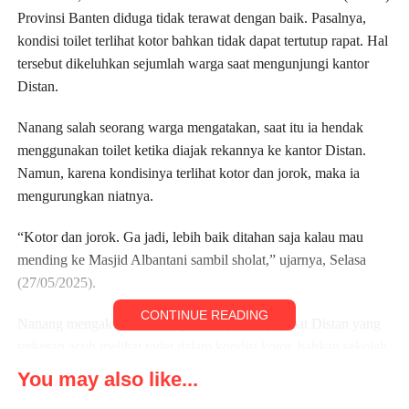
Provinsi Banten diduga tidak terawat dengan baik. Pasalnya,
kondisi toilet terlihat kotor bahkan tidak dapat tertutup rapat. Hal
tersebut dikeluhkan sejumlah warga saat mengunjungi kantor
Distan.
Nanang salah seorang warga mengatakan, saat itu ia hendak
menggunakan toilet ketika diajak rekannya ke kantor Distan.
Namun, karena kondisinya terlihat kotor dan jorok, maka ia
mengurungkan niatnya.
“Kotor dan jorok. Ga jadi, lebih baik ditahan saja kalau mau
mending ke Masjid Albantani sambil sholat,” ujarnya, Selasa
(27/05/2025).
CONTINUE READING
Nanang mengaku heran dengan sikap para pejabat Distan yang
terkesan acuh melihat toilet dalam kondisi kotor, bahkan sekolah
sudah terbiasa.
You may also like...