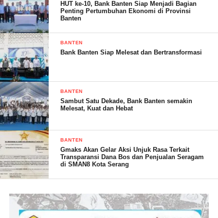
“Lihat nanti jawaban dari Distan. Apakah sengaja dibiarkan
HUT ke-10, Bank Banten Siap Menjadi Bagian
Penting Pertumbuhan Ekonomi di Provinsi
kotor atau memang Kepala Dinas nya tidak peduli terhadap
Banten
kebersihan lingkungan kerja,” ujarnya.
BANTEN
Pantauan awak media, tidak hanya toilet yang terlihat kotor dan
Bank Banten Siap Melesat dan Bertransformasi
tidak terawat, tetapi disejumlah ruangan juga tampak kotor dan
berantakan. Hanya ruangan Kepala Dinas yang tampak bersih
dan rapih. (Dinar)
BANTEN
Sambut Satu Dekade, Bank Banten semakin
Melesat, Kuat dan Hebat
Post Views:
22
BANTEN
Gmaks Akan Gelar Aksi Unjuk Rasa Terkait
Transparansi Dana Bos dan Penjualan Seragam
di SMAN8 Kota Serang