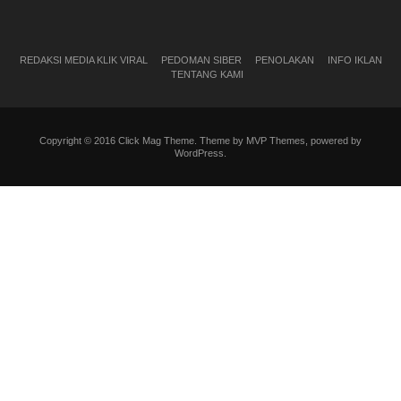
REDAKSI MEDIA KLIK VIRAL
PEDOMAN SIBER
PENOLAKAN
INFO IKLAN
TENTANG KAMI
Copyright © 2016 Click Mag Theme. Theme by MVP Themes, powered by
WordPress.