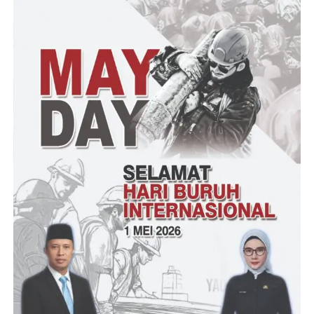
Kasad menuturkan, selaku generasi penerus TNI AD yang
mengabdi pada zaman yang berbeda, ancaman dan tantangan
yang dihadapi tentu juga berbeda dan cenderung semakin
kompleks.
Namun, nilai-nilai kejuangan yang terkandung di dalam Palagan
Ambarawa tetap relevan untuk diwarisi dan implementasikan
dalam menghadapi tantangan tugas di era modern dengan
karakter perubahan dan ketidakpastian yang sangat dinamis di
berbagai bidang.
“Sebagai prajurit profesional, kita harus mampu beradaptasi
dengan perkembangan lingkungan yang dinamis serta terus
menjaga dan meningkatkan kemampuan kemiliteran modern,”
jelasnya.
“Tetapi sebagai alat negara penjaga kedaulatan NKRI, seluruh
prajurit TNI AD tidak boleh melupakan hakikat sebagai tentara