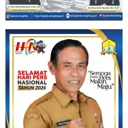
rakyat yang senantiasa harus manunggal dengan rakyat,”
sambung Jenderal TNI Dudung.
Mengakhiri sambutannya, Jenderal TNI Dudung mengajak agar
momentum peringatan Hari Juang TNI AD dimanfaatkan untuk
melakukan refleksi dan selanjutnya menatap lurus ke depan guna
memantapkan langkah bersama untuk mewujudkan TNI AD
yang kuat, tangguh, adaptif, modern dan profesional yang
ditakuti lawan, disegani kawan dan dicintai rakyat.
“TNI AD harus mengambil peran untuk membantu berbagai
tantangan yang dihadapi bangsa Indonesia. Kalian harus hadir di
tengah-tengan kesulitan rakyat apapun bentuknya dan senantiasa
menjadi solusi. TNI AD harus terus melakukan tindakan yang
berdampak kepada kesejahteraan rakyat yang muaranya adalah
TNI Angkatan Darat di Hati Rakyat,” terangnya.
Senada dengan Jenderal TNI Dudung, saat ditemui usai Upacara
Peringatan Hari Juang TNI AD, Danrem 064/MY mengatakan