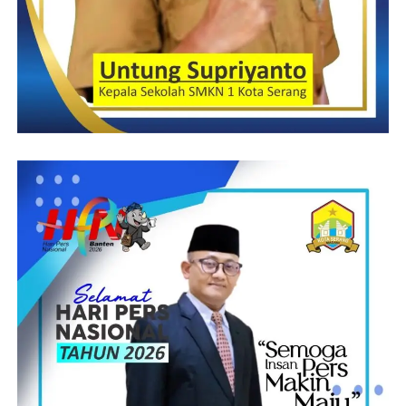
prajurit TNI harus mengerti kendala dan kesulitan masyarakat.
Untuk itu, pihaknya membuat beberapa program yang diyakini
dapat mengeliminir kesulitan-kesulitan tersebut.
“Diantaranya dalam kebijakan TNI Manunggal Air, kami
mencanangkan program 1000 sumur bor dan pompa hydrum
serta pembuatan 10 embung. Dalam rangka TNI Manunggal
ekonomi kita menggelar Gebyar UMKM yang direncanakan
akan dihadiri oleh 1000 UMKM dan didalamnya terdapat pasar
murah serta kami akan melaksanakan program 1000
angkringan,” ujarnya.