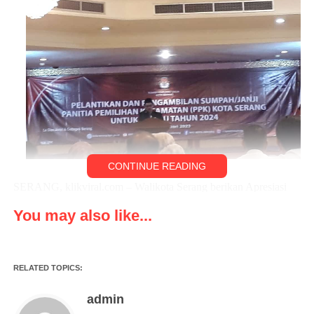
CONTINUE READING
SERANG, klikviral.com – Walikota Serang berikan Apresiasi
kepada semua pihak yang telah melaksanakan berjalannya
You may also like...
Pemilu tahun 2024, pada Pelantikan dan pengambilan sumpah
atau janji panitia pemilihan kecamatan ,( PPK ) Kota Serang
untuk pemilu tahun 2024, di salah satu hotel di Kota Serang,
RELATED TOPICS:
Rabu (4/1/2022),
admin
H. Syafrudin Walikota Serang mengatakan kepada awak media