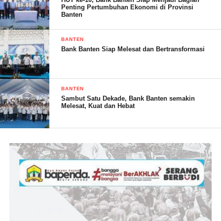
kabupaten untuk pemutakhiran data, data pemilih, daftar pemilih
Penting Pertumbuhan Ekonomi di Provinsi
sementara dan daftar pemilih tetap, menjadi tanggung jawab
Banten
PPK membantu KPU untuk penyelenggaraan dari mulai
sosialisasi dan memberikan pengertian kepada masyarakat , cara
BANTEN
pemilu mungkin berbeda dengan tahun – tahun sebelumnya,”
Bank Banten Siap Melesat dan Bertransformasi
imbuh Walikota Serang
BANTEN
Sambut Satu Dekade, Bank Banten semakin
Melesat, Kuat dan Hebat