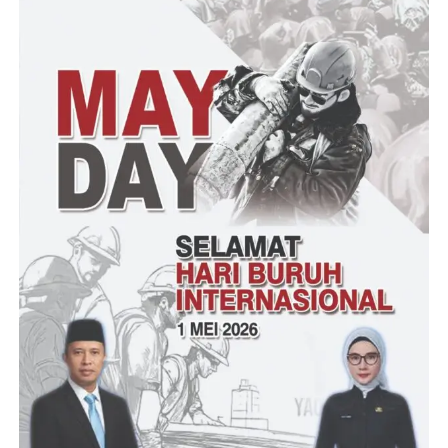
Ade Jahran Ketua KPU Kota Serang mengatakan kepada media
klik viral,” Kami dari KPU Kota Serang mengucapkan banyak
terima kasih kepada semua pihak terutama Bapak Walikota
Serang yang telah menghadiri dan mengapresiasi kegiatan kami
khususnya di pelantikan ini,” ujarnya
“Kita Sebagai KPU Kota Serang akan memberikan yang terbaik
bagi semua pihak pada perhelatan pemilu yang akan di gelar
pada tahun 2024 nanti,” imbuhnya
“Suksesnya acara pemilu mendatang tidak lepas dari peran kita
semua mari kita buktikan dan laksanakan bahwa di Kota Serang
pemilu mendatang merupakan pemilu yang benar benar dapat
sukses dan berjalan dengan baik,” Tutupnya
Tantowi – Didi. Rosadi