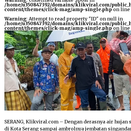
Warning
: Undefined variable $post in
width="36"
/home/u350847392/domains/klikviral.com/public_
height="36">
content/themes/click-mag/amp-single.php
on line
Warning
: Attempt to read property "ID" on null in
/home/u350847392/domains/klikviral.com/public_
content/themes/click-mag/amp-single.php
on line
SERANG, Klikviral.com – Dengan derasnya air hujan
di Kota Serang sampai ambrolnya jembatan singanda