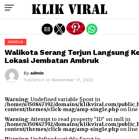
Exit mobile version
/home/u350847392/domains/k
content/themes/click-
mag/amp-
single.php
AMBRUK
on line
77
Walikota Serang Terjun Langsung K
Warning
:
Lokasi Jembatan Ambruk
Trying
to
access
By
admin
array
Published on
November 17, 2022
offset
on
value
of type
Warning
: Undefined variable $post in
bool in
/home/u350847392/domains/klikviral.com/public_
/home/u350847392/domains
content/themes/click-mag/amp-single.php
on line
content/themes/click-
mag/amp-
Warning
: Attempt to read property "ID" on null in
single.php
/home/u350847392/domains/klikviral.com/public_
on line
content/themes/click-mag/amp-single.php
on line
77
"