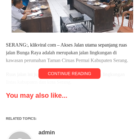
SERANG:, klikviral com – Akses Jalan utama sepanjang ruas
jalan Bunga Raya adalah merupakan jalan lingkungan di
kawasan perumahan Taman Ciruas Permai Kabupaten Serang.
CONTINUE READING
Ruas jalan ini juga adalah merupakan akses jalan lingkungan
lintas kabupaten dan kota Serang.
You may also like...
Sebagian besar ruas jalan tersebut telah dibetonisasi, hanya
sebagian sepanjang 317 meter belum rampung dilakukan
betonisasi, khususnya yang berada di ruas jalan Blok H,G,J,K
dan L.
RELATED TOPICS:
admin
Terkait hal tersebut, para ketua RT dan RW bersama BPD dan