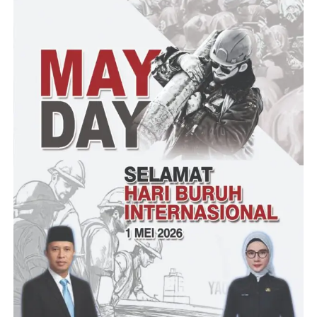
yakni 73.212.875 juta rupiah.
Hadir dalam rapat musyawarah tersebut adalah BPD desa
Plawad Suwadi, SH, ketua LKM desa Plawad, para RT dan RW
lingkungan TCP
Tehnis donasi atau menghimpun dana swadaya tersebut adalah
dengan menyampaikan surat edaran hasil rapat pada malam
dengan melibatkan para pengurus lingkungan TCP.
” Inshaa Allah saya optimis dan estimasi anggaran tersebut bisa
tercapai”. Ujarnya.
Agung
Post Views:
11