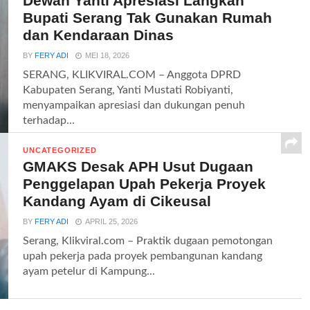
Dewan Yanti Apresiasi Langkah
Bupati Serang Tak Gunakan Rumah
dan Kendaraan Dinas
BY
FERY ADI
MEI 18, 2026
SERANG, KLIKVIRAL.COM – Anggota DPRD
Kabupaten Serang, Yanti Mustati Robiyanti,
menyampaikan apresiasi dan dukungan penuh
terhadap...
UNCATEGORIZED
GMAKS Desak APH Usut Dugaan
Penggelapan Upah Pekerja Proyek
Kandang Ayam di Cikeusal
BY
FERY ADI
APRIL 25, 2026
Serang, Klikviral.com – Praktik dugaan pemotongan
upah pekerja pada proyek pembangunan kandang
ayam petelur di Kampung...