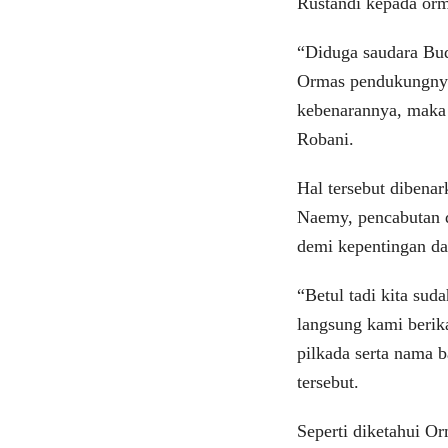
Rustandi kepada o
“Diduga saudara Bud
Ormas pendukungnya 
kebenarannya, maka
Robani.
Hal tersebut dibena
Naemy, pencabutan d
demi kepentingan 
“Betul tadi kita su
langsung kami berik
pilkada serta nama 
tersebut.
Seperti diketahui 