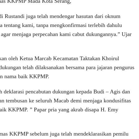
rmas KKPMP Mada Kota Serang,
i Rustandi juga telah mendengar hasutan dari oknum
tentang kami, tanpa mengkonfirmasi terlebih dahulu
 agar menjaga perpecahan kami cabut dukungannya.” Ujar
rkan oleh Ketua Marcab Kecamatan Taktakan Khoirul
ukungan telah dilaksanakan bersama para jajaran pengurus
dan nama baik KKPMP.
dah deklarasi pencabutan dukungan kepada Budi – Agis dan
an tembusan ke seluruh Macab demi menjaga kondusifitas
baik KKPMP. ” Papar pria yang akrab disapa H. Emy
Ormas KKPMP sebelum juga telah mendeklarasikan pemilu