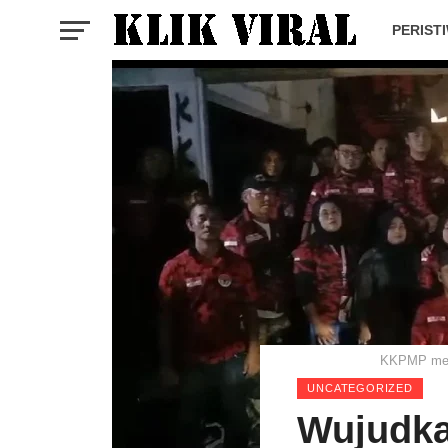
PERIST
KKPMP mela
UNCATEGORIZED
Wujudka