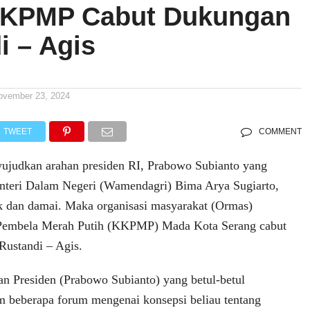
KKPMP Cabut Dukungan
i – Agis
ovember 23, 2024
TWEET
COMMENT
ujudkan arahan presiden RI, Prabowo Subianto yang
nteri Dalam Negeri (Wamendagri) Bima Arya Sugiarto,
uk dan damai. Maka organisasi masyarakat (Ormas)
Pembela Merah Putih (KKPMP) Mada Kota Serang cabut
Rustandi – Agis.
an Presiden (Prabowo Subianto) yang betul-betul
 beberapa forum mengenai konsepsi beliau tentang