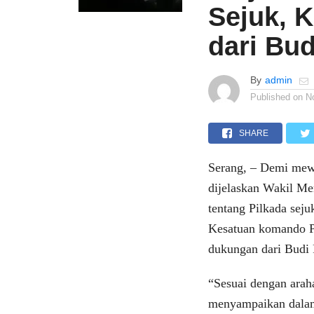
Sejuk, 
dari Bud
By
admin
Published on
N
SHARE
Serang, – Demi mew
dijelaskan Wakil Me
tentang Pilkada sej
Kesatuan komando 
dukungan dari Budi 
“Sesuai dengan arah
menyampaikan dalam