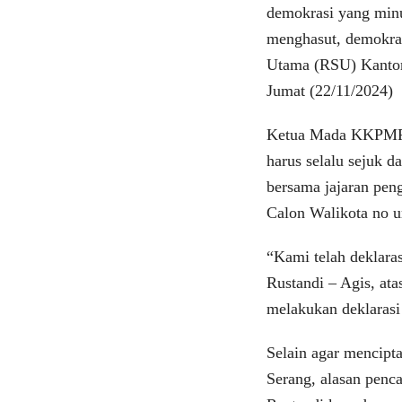
demokrasi yang minu
menghasut, demokras
Utama (RSU) Kantor
Jumat (22/11/2024)
Ketua Mada KKPMP K
harus selalu sejuk d
bersama jajaran pen
Calon Walikota no u
“Kami telah deklara
Rustandi – Agis, at
melakukan deklarasi
Selain agar mencipt
Serang, alasan penc