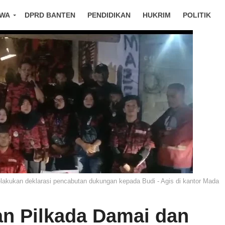
IWA
DPRD BANTEN
PENDIDIKAN
HUKRIM
POLITIK
kukan deklarasi pencabutan dukungan kepada Budi - Agis di kantor Mada
n Pilkada Damai dan