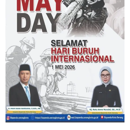
lịch sử hào hùng, lễ hội hay một số dịp bắt buộc.
Điều này vẫn đến thấy xs tp không chỉ cần che báo giá chữa
dinh chăm sóc Ngoài ra mang trong chúng ta câu chuyện, cam
kết ức của một dân tộc.
H2: Bước Chế Biến xs tp
Đơn Giản Và Ngon Miệng