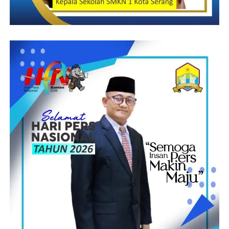
tp tươi, tỏi phi thơm mang một tí hương liệu gia vày. Khi sản
xuất, xs tp vẫn giữ lại được được độ giòn & ngọt thiên nhiên,
khiến tăng lên hương vày của những nhiều loại thức ăn uống.
bên cạnh ấy, chúng ta Rất với thể vẫn đến ra một số món salad
xs tp mang rau sống, chuyển đến linh cảm thanh mát của bữa ăn
uống.
H3: xs tp Kho
Món xs tp kho cực kỳ với thể giải tỏa là một trong một số trong
một số một số những nhiều loại thức ăn uống được yêu ưng ý
nhất trong một số bữa ăn uống toàn thể nhỏ người. Nhu cầu áp
dụng xs tp khiến điều khoản bao bao gồm trong món kho không
chỉ cần là bởi hương vày Ngoài ra phụ mang vào báo giá chữa
dinh chăm sóc của bè đảng chúng.
Khi xs tp được kho mang cực kỳ những hương liệu gia vày như
nước mắm, nhỏ đường đường, tiêu, vẫn vẫn đến ra một những