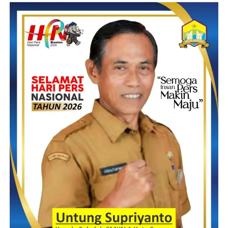
Bước sản xuất xs tp vô mang những chủng nhiều loại, từ một số
món solo giản & giản dị & solo giản đến đến một số món phức
tạp, mỗi hình thức nấu nhiều số chuyển đến quan trọng biệt.
H3: Chế Biến xs tp Tươi
xs tp tươi cực kỳ với thể được áp dụng để sản xuất những những
nhiều loại thức ăn uống biệt lập. giữa một số món hút khách
khác biệt xs tp xào tỏi.
Để khiến món xs tp xào tỏi, gia đình bạn đề nghị sắp tới đến xs