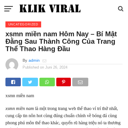
UNCATEGORIZED
xsmn miền nam Hôm Nay – Bí Mật
Đằng Sau Thành Công Của Trang
Thể Thao Hàng Đầu
By
admin
Published on
Juni 26, 2024
xsmn miền nam
xsmn miền nam
là một trong trang web thể thao ví trí thứ nhất,
cung cấp tin nôn hot cùng đúng chuẩn chỉnh về bóng đá cùng
phong phú môn thể thao khác, quyến rũ hàng triệu nó ta thương