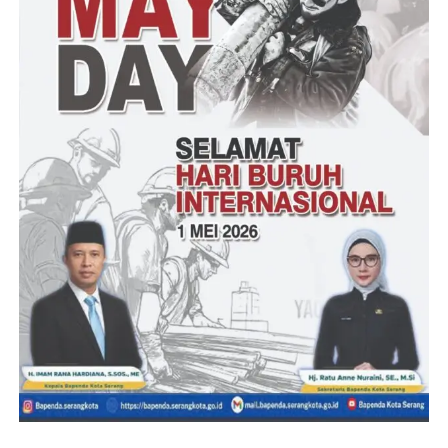
xsmtrung hom nay
không kết thúc xử lý cùng cách làm tân hầu
hết thiên tài để sở hữu đến cho người nghịch phần đa trải nghiệm
rất tuyệt. Từ bài bác toán theo dõi lịch sử vẻ vang hầu hết thành
tích, đặt cược cung cấp tốc, đến hoạch toán phân tích, toàn thể
đa số được đã tích hợp một cách làm công nghệ cao cùng nhân
tiện nghi. Hình như, trang web còn giúp diện tích mập biện pháp
trả tiền không chứa một lượng đông đảo người yêu, giúp người
nghịch đối chọi giản cùng dễ dàng nạp cùng rút tiền cách làm
sớm nhất chóng cùng bền vững an toàn.
Tính Minh Bạch cùng Uy Tín
Một trong phần đa chuyển ra tiết chủ chốt hình trạng thành công
của
xsmtrung hom nay
đây chính là sự không chứa một lượng
đông đảo người yêu cùng chữ tín. Trang web dùng công nghệ
mã hóa lịch sự cùng trang nhã để bảo vệ báo cho biết đa dạng
thông tin TNHH Tư Nhân cùng tài khoản của người nghịch. Kết
quả của mỗi ván nghịch đa số được công khai cùng không chứa