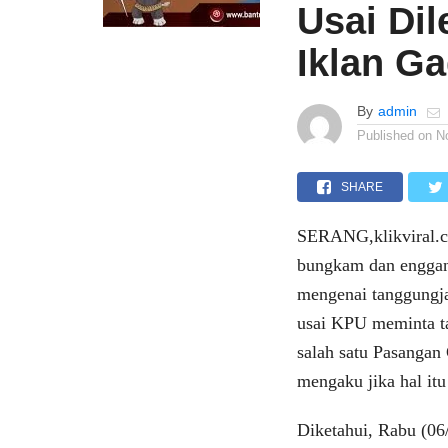
Usai Di
Iklan G
By
admin
Published on
N
SHARE
SERANG,klikviral.c
bungkam dan enggan 
mengenai tanggungja
usai KPU meminta t
salah satu Pasangan
mengaku jika hal itu
Diketahui, Rabu (06