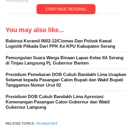
berlangsung.
CONTINUE READING
“Kehadiran kami bersama aparat kepolisian, bertujuan untuk
menjamin kenyamanan bagi seluruh pihak yang terlibat, baik
dari Panitia Pemilihan Kecamatan (PPK), saksi partai politik,
You may also like...
maupun masyarakat.
Babinsa Koramil 0602-12/Ciomas Dan Polsek Kawal
Logistik Pilkada Dari PPK Ke KPU Kabupaten Serang
Lanjutnya, sebagai Babinsa kami memiliki tugas, untuk
memelihara keamanan di wilayah binaan. Kami ingin
Pemungutan Suara Warga Binaan Lapas Kelas IIA Serang
di Tinjau Langsung Pj. Gubernur Banten
memastikan setiap proses Pemilu, termasuk rapat pleno ini,
berjalan lancar tanpa kendala. Selain pengamanan, Babinsa juga
Presidium Pemekaran DOB Cukuh Bandakh Lima Ucapkan
berperan dalam menjalin koordinasi dengan unsur kepolisian,
Selamat kepada Pasangan Calon Bupati dan Wakil Bupati
Tanggamus Nomor Urut 02
dan pemerintah setempat.
Presidium DOB Cukuh Bandakh Lima Apresiasi
“Kolaborasi ini, menjadi kunci terciptanya suasana yang
Kemenangan Pasangan Calon Gubernur dan Wakil
kondusif, selama tahapan Pemilu. Hingga kini, proses
Gubernur Lampung
rekapitulasi suara di Kecamatan Cikeusal berjalan aman, tertib,
dan sesuai jadwal” jelasnya.
RELATED TOPICS:
PILKADA 2024