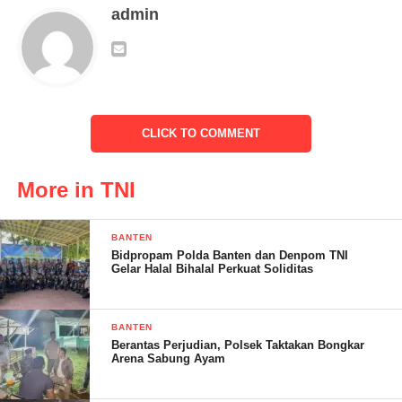
“Keberhasilan ini, menjadi bukti nyata peran penting Babinsa
admin
sebagai ujung tombak TNI, dalam menjaga stabilitas keamanan
di masyarakat, khususnya dalam mendukung terselenggaranya
Pemilu 2024 yang demokratis, damai, dan sukses,” jelasnya.
CLICK TO COMMENT
Nasudin/S.Andin
More in TNI
Post Views:
12
BANTEN
Bidpropam Polda Banten dan Denpom TNI
Gelar Halal Bihalal Perkuat Soliditas
BANTEN
Berantas Perjudian, Polsek Taktakan Bongkar
Arena Sabung Ayam