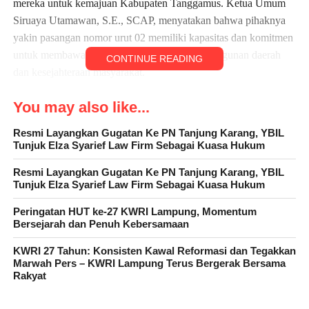
mereka untuk kemajuan Kabupaten Tanggamus. Ketua Umum
Siruaya Utamawan, S.E., SCAP, menyatakan bahwa pihaknya
yakin pasangan nomor urut 02 memiliki kapasitas dan komitmen
untuk membawa perubahan positif bagi pembangunan daerah
CONTINUE READING
dan kesejahteraan masyarakat.
“Selamat kepada H. Saleh Asnawi dan Agus Suronto sebagai
You may also like...
pasangan calon Bupati dan Wakil Bupati nomor urut 02. Kami
Resmi Layangkan Gugatan Ke PN Tanjung Karang, YBIL
berharap, jika terpilih, mereka akan mampu membawa
Tunjuk Elza Syarief Law Firm Sebagai Kuasa Hukum
Kabupaten Tanggamus menuju kemajuan yang lebih baik dan
memberikan perhatian lebih pada kebutuhan dasar rakyat,” ujar
Resmi Layangkan Gugatan Ke PN Tanjung Karang, YBIL
Tunjuk Elza Syarief Law Firm Sebagai Kuasa Hukum
Siruaya Utamawan.
Peringatan HUT ke-27 KWRI Lampung, Momentum
Pernyataan ini juga menggarisbawahi dukungan penuh dari
Bersejarah dan Penuh Kebersamaan
Presidium Pemekaran DOB Cukuh Bandakh Lima terhadap
KWRI 27 Tahun: Konsisten Kawal Reformasi dan Tegakkan
proses demokrasi yang tengah berlangsung di Kabupaten
Marwah Pers – KWRI Lampung Terus Bergerak Bersama
Tanggamus. Mereka berharap agar pemilu ini berjalan lancar,
Rakyat
damai, dan menghasilkan pemimpin yang dapat mengedepankan
kepentingan rakyat.