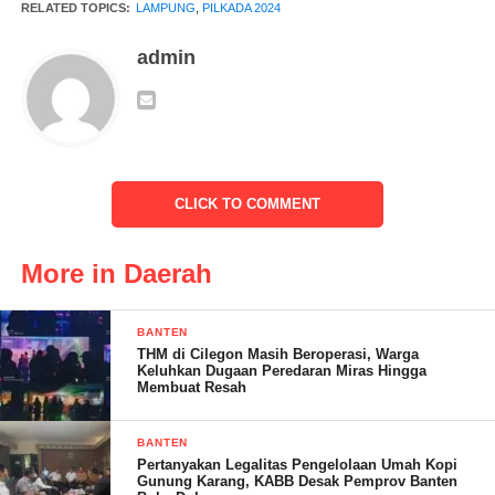
RELATED TOPICS:
LAMPUNG
,
PILKADA 2024
Sekretaris Jenderal Dr. Wahyan, S.E., M.M. menambahkan,
admin
“Kami mengajak seluruh masyarakat untuk ikut berpartisipasi
dalam menjaga ketertiban dan kedamaian selama masa
kampanye dan pemilihan. Mari kita sukseskan pemilu dengan
mengedepankan semangat demokrasi yang sehat dan
bermartabat.”
CLICK TO COMMENT
Dengan pemilihan yang semakin dekat, Presidium Pemekaran
DOB Cukuh Bandakh Lima optimis bahwa masyarakat
More in Daerah
Kabupaten Tanggamus akan memilih pemimpin yang dapat
membawa kabupaten tersebut menuju masa depan yang lebih
BANTEN
baik.(*)
THM di Cilegon Masih Beroperasi, Warga
Keluhkan Dugaan Peredaran Miras Hingga
Membuat Resah
BANTEN
Pertanyakan Legalitas Pengelolaan Umah Kopi
Gunung Karang, KABB Desak Pemprov Banten