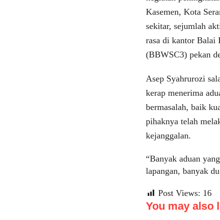
Kasemen, Kota Seran
sekitar, sejumlah a
rasa di kantor Bala
(BBWSC3) pekan de
Asep Syahrurozi sal
kerap menerima adu
bermasalah, baik ku
pihaknya telah mela
kejanggalan.
“Banyak aduan yang
lapangan, banyak du
Post Views:
16
You may also li