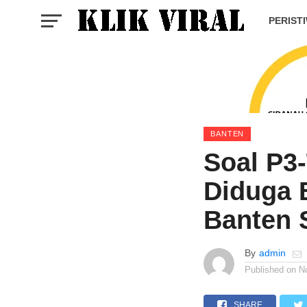
PERIST
BANTEN
Soal P3
Diduga 
Banten
By
admin
Published on
N
SHARE