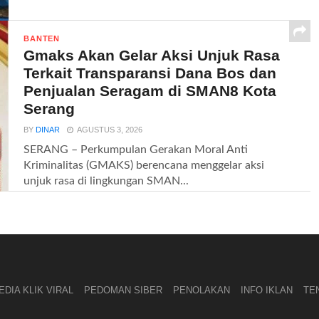
BANTEN
Gmaks Akan Gelar Aksi Unjuk Rasa
Terkait Transparansi Dana Bos dan
Penjualan Seragam di SMAN8 Kota
Serang
BY
DINAR
AGUSTUS 3, 2026
SERANG – Perkumpulan Gerakan Moral Anti
Kriminalitas (GMAKS) berencana menggelar aksi
unjuk rasa di lingkungan SMAN...
DIA KLIK VIRAL
PEDOMAN SIBER
PENOLAKAN
INFO IKLAN
TE