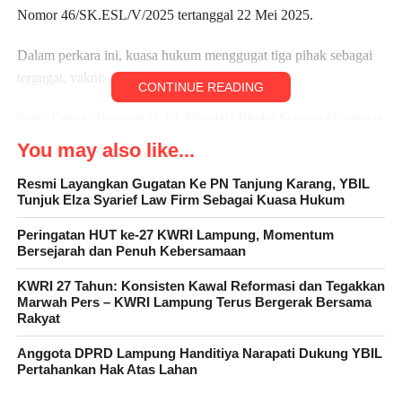
Nomor 46/SK.ESL/V/2025 tertanggal 22 Mei 2025.
Dalam perkara ini, kuasa hukum menggugat tiga pihak sebagai
tergugat, yakni:
CONTINUE READING
Safei Tjakra (Tergugat I), PT Mandala Bhakti Sentosa (Tergugat
II), PT Bumi Persada Langgeng (Tergugat III)
You may also like...
Tim hukum yang ditunjuk YBIL terdiri dari lima orang advokat
Resmi Layangkan Gugatan Ke PN Tanjung Karang, YBIL
Tunjuk Elza Syarief Law Firm Sebagai Kuasa Hukum
yang tergabung dalam Elza Syarief Law Firm, yaitu: Prof. DR.
Hj. Elza Syarief, S.H., M.H. Fikrie Gani, S.H. M. Oryzha Al
Peringatan HUT ke-27 KWRI Lampung, Momentum
Ghazali, S.H., M.Kn. Agung Akbar Gunawan, S.H. Yahiya
Bersejarah dan Penuh Kebersamaan
Essam Yahiya, S.H.
KWRI 27 Tahun: Konsisten Kawal Reformasi dan Tegakkan
Marwah Pers – KWRI Lampung Terus Bergerak Bersama
Dalam keterangannya, Ketua YBIL Tisnawati menjelaskan
Rakyat
bahwa gugatan ini diajukan karena pihaknya tidak pernah
Anggota DPRD Lampung Handitiya Narapati Dukung YBIL
melakukan penjualan atas lahan seluas 157 hektare yang kini
Pertahankan Hak Atas Lahan
diklaim oleh pihak tergugat.