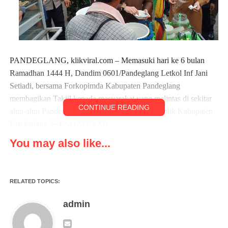
PANDEGLANG, klikviral.com – Memasuki hari ke 6 bulan
Ramadhan 1444 H, Dandim 0601/Pandeglang Letkol Inf Jani
Setiadi, bersama Forkopimda Kabupaten Pandeglang
membagikan Takjil kepada masyarakat yang melintas di sekitar
CONTINUE READING
alun-alun Pandeglang depan Mall Pelayanan Publik Kabupaten
Pandeglang, Selasa (28/03/23)
You may also like...
Forkopimda langsung turun ke jalan memberikan ke pengendara
yang melewati di depan Mall Pelayanan Publik Kabupaten
Pandeglang. Kegiatan tersebut sebagai upaya mencari
RELATED TOPICS:
keberkahan dan saling berbagi antar sesama di bulan suci
Ramadhan yang penuh rahmat dan berkah.
admin
Disebutkan, pembagian takjil gratis di bulan ramadhan tersebut