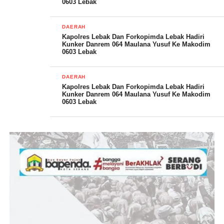
0603 Lebak
DAERAH
Kapolres Lebak Dan Forkopimda Lebak Hadiri
Dandim menambahkan, kegiatan bagi- bagi takjil ini sebagai
Kunker Danrem 064 Maulana Yusuf Ke Makodim
0603 Lebak
sarana untuk beramal serta menjalin silaturrahmi sehingga
tercipta rasa kebersamaan antara Forkopimda dengan
masyarakat.
DAERAH
Kapolres Lebak Dan Forkopimda Lebak Hadiri
Kunker Danrem 064 Maulana Yusuf Ke Makodim
Indrimardi22 – S Suryamin
0603 Lebak
Post Views:
20