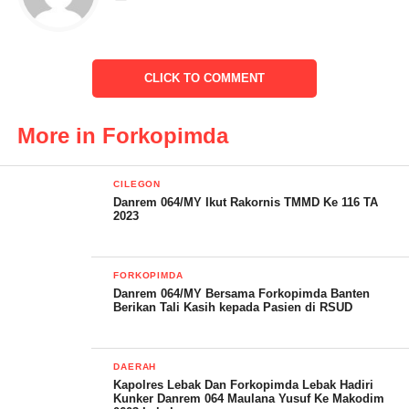
dilakukan untuk membantu warga yang akan berbuka puasa.
Tampak senyum semringah di wajah pengendara motor maupun
pejalan kaki yang menerima pemberaian takjil, sambil
CLICK TO COMMENT
melontarkan ucapan terima kasih karena sudah peduli dengan
masyarakatnya yang sedang menjalankan ibadah puasa.
More in Forkopimda
“Walaupun tidak seberapa takjil yang diberikan, kami berharap
dapat sedikit membantu meringankan beban masyarakat dan
CILEGON
Danrem 064/MY Ikut Rakornis TMMD Ke 116 TA
semoga membawa berkah untuk berbuka puasa,” ucap Dandim.
2023
FORKOPIMDA
Danrem 064/MY Bersama Forkopimda Banten
Berikan Tali Kasih kepada Pasien di RSUD
DAERAH
Kapolres Lebak Dan Forkopimda Lebak Hadiri
Kunker Danrem 064 Maulana Yusuf Ke Makodim