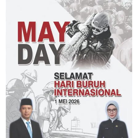
maksimal kita telah melakukan pembinaan secara berkala yang
dibimbing dan dibina oleh para ustadz yang berkompeten di
bidangnya masing-masing, dengan harapan Kafilah Tanggamus
bisa meraih juara umum untuk yang ke 6 kalinya, Terangnya.
Sementara Bupati Hj. Dewi Handajani, menyampaikan melalui
MTQ ke 49 tingkat Provinsi Lampung tahun 2002 ini
merupakan momentum untuk meningkatkan dan mempererat
ukhuwah Islamiyah khususnya dengan sesama kafilah dari 15
Kabupaten/Kota se provinsi Lampung serta sebagai sarana untuk
mencari dan mengembangkan tunas tunas yang berbakat dalam
penguasaan isi kandungan Al Qur’an.
MTQ sebagai barometer agar bisa menciptakan anak anak yang
bisa mengaji dan tidak buta aksara hijaiyah serta supaya kedepan
menjadi generasi islami yang dibutuhkan masyarakat dan
menjadikan anak kita yang agamis dan ikut menjaga masyarakat
Tanggamus agar tetap aman dan kondusif.