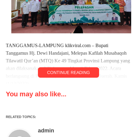
TANGGAMUS-LAMPUNG klikviral.com – Bupati
Tanggamus Hj. Dewi Handajani, Melepas Kafilah Musabaqoh
Tilawatil Qur’an (MTQ) Ke 49 Tingkat Provinsi Lampung yang
akan dilaksanakan di Kabupaten Mesuji Tahun 2022. Acara
CONTINUE READING
berlangsung di Ruang Rapat Utama Sekretariat Daerah. Kamis
(1/12/2022)
You may also like...
Hadir Juga Wakil Bupati AM. Syafi’i, Sekretaris Daerah selaku
Ketua LPTQ Tanggamus Drs. Hamid Heriansyah Lubis, Ketua
DPRD, Porkofimda, Kepala Kemenag Drs. H. M. Aris
RELATED TOPICS:
Rayusman, M.Pd., Asisten Bidang Ekonomi dan Pembangunan
Sukisno, Ketua MUI Tanggamus Wahid Jamas, Kadis Kominfo
admin
Edi Narimo, Kabag Kesra Heri Mahbi, Ustadz Pembina Offisial