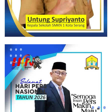
Kemudian kepada pendamping dan offisial tolong diperhatikan
kesehatan pola makannya dan dalam waktu perlombaannya
nanti. Jangan lupakan terkait kesehatan karena ini merupakan
faktor penentu makanan yang dikonsumsi juga harus sehat,
harapnya.
Selain itu, agar kita juga dapat memberikan dukungan dan
semangat dalam perlombaan MTQ agar kita bisa tampil yang
terbaik dan harapan kita Tanggamus bisa meraih juara umum
yang ke 6 kalinya.
Bunda Dewi juga agar kafilah bisa tampil dengan maksimal,
kalian adalah harapan dari masyarakat kabupaten Tanggamus
dan semoga Allah mudahkan apa yang menjadi harapan kita,
Amiin.
Lanjut Bupati , saya atas nama masyarakat dan Pemerintah