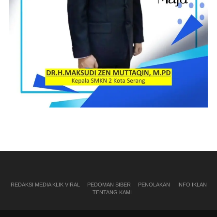
Kabupaten Tanggamus berdoa kepada kafilah untuk dapat tampil
dengan baik dan bersaing dengan peserta dari kabupaten lain
sehingga dapat mengukir prestasi serta bisa mempertahankan
Kabupaten Tanggamus sebagai juara umum yang ke 6 kalinya
secara berturut-turut vpada MTQ vke 49 tingkat Provinsi
Lampung di Kabupaten Mesuji, Ujarnya”.
Diberikan juga secara simbolis uang saku Rp 1.750, seragam
dan perlengkapan kepada peserta kafilah MTQ ke 49 Tingkat
provinsi Lampung yang akan berlomba di Kabupaten Mesuji.
Solahuddin
Post Views:
12
REDAKSI MEDIA KLIK VIRAL
PEDOMAN SIBER
PENOLAKAN
INFO IKLAN
TENTANG KAMI