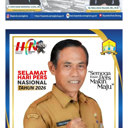
Bunda berpesan kalian semua adalah harapan bagi Kabupaten
Tanggamus semoga kafilah agar dapat tampil dengan terbaik dan
apapun hasilnya itu ketentuan dari yang maha kuasa, Ucapnya.
Bupati juga berharap semuanya akan berjalan dengan baik dan
lancar, insyaallah kita akan tetap menjaga nama kabupaten
Tanggamus sehingga dalam interaksi baik perkataan dan tingkah
laku kita dapat kita jaga.