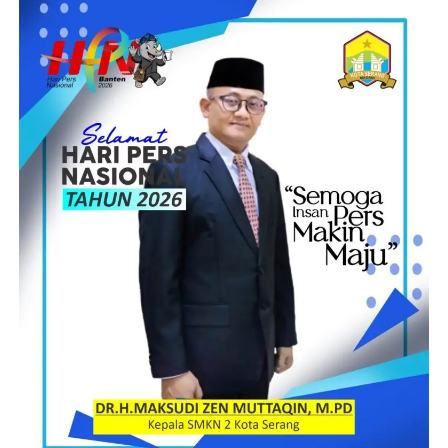
Mitra strategis KWRI atas peran penting aktifnya dalam
mendukung keterbukaan informasi publik.
Kemudian Ketua DPRD Kab. Pesawaran, Suprapto, Kapolres
Pesawaran AKBP Pratomo Widodo, S.Ik.,M.Si (Han)., dan
terakhir Kepala Kejaksaan Negeri Pesawaran, (alm.) I Gede
Adiaksa Ekaputra, S.H.
Turut hadir dalam kegiatan tersebut, Jajaran Forkopimda
Kabupaten Pesawaran, Para Pejabat Struktural dilingkungan
Pemerintah Kabupaten Pesawaran, Para Tokoh Masyarakat,
Tokoh Agama, Tokoh Adat, Tokoh Pemuda se-Kabupaten
Pesawaran, dan Insan Pers.
SOLA (RG)