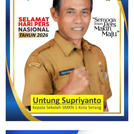
Pada kesempatan tersebut DPC KWRI Kabupaten Pesawaran
memberikan penghargaan KWRI AWARD Tahun 2023 kepada
para sosok yang dianggap telah berjasa maupun berprestasi
dalam membangun di Bumi Andan Jejama.
Penghargaan itu antara lain diberikan kepada Ketua TP-PKK
Kab. Pesawaran Nanda Indira Dendi, S.E.,M.M sebagai Sosok
Perempuan Inspiratif bidang pembinaan kesejahteraan keluarga,
lalu Kepala Dinas Komunikasi, Informatika, Statistik dan
Persandian Kab. Pesawaran, Jayadi Yasa, S.S.T.P.,M.I.P sebagai