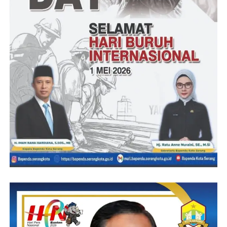
Ketua DPD KWRI Prov. Lampung, Munzir menambahkan, Ia
berharap sinergitas antara Pemerintah dengan para rekan
wartawan di junjung tinggi sesuai dengan porsinya masing-
masing, dan terus saling menghargai.
“Harapan kedepannya adalah saling berkolaborasi antar
Pemerintah Kabupaten Pesawaran untuk menyebarkan informasi
sesuai realitanya, berita baik ataupun buruk harus sesuai
kenyataannya” Ungkap Ketua KWRI Prov. Lampung.