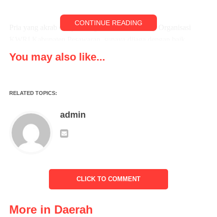
CONTINUE READING
Pria yang akrab disapa Bung Dendi itu berharap Organisasi
KWRI Kabupaten Pesawaran, supaya dijaga dengan baik
hubungan antar Organisasi Lainnya jangan sampai terjadi Miss
You may also like...
Komunikasi. Organisasi ini juga harus berkomitmen kepada
NKRI, UUD 45 dan PANCASILA, menanamkan jiwa
nasionalisme bersama untuk membangun bangsa.
RELATED TOPICS:
“KWRI adalah organisasi yang independen, dan profesional
admin
dalam menyebarkan berita , saya berharap KWRI semakin
harmonis dan terus bersinergi untuk kemaslahatan masyarakat
Kab. Pesawaran,” ucap Bupati Dendi dihadapan seluruh jajaran
DPC Komite Wartawan Reformasi Indonesia (KWRI)
Kabupaten Pesawaran.
CLICK TO COMMENT
More in Daerah
Ia juga berharap KWRI semakin dewasa dan intens