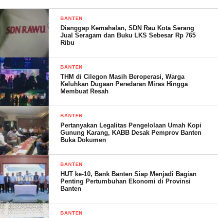
berkolaborasi dengan seluruh stakeholder dan lembaga lain, lalu
BANTEN
bisa memberitakan eksistensi di Pesawaran secara profesional
Dianggap Kemahalan, SDN Rau Kota Serang
dan ia pun mendoakan untuk seluruh anggota KWRI senantiasa
Jual Seragam dan Buku LKS Sebesar Rp 765
Ribu
berkat dan berita yang disebar bisa bermanfaat untuk seluruh
masyarakat khususnya Kab. Pesawaran.
BANTEN
THM di Cilegon Masih Beroperasi, Warga
Keluhkan Dugaan Peredaran Miras Hingga
Membuat Resah
Lebih lanjut Bupati Dendi mengatakan Pers nasional Indonesia
mempunyai sejarah perjuangan dan peranan penting dalam
BANTEN
melaksanakan pembangunan sebagai pengamalan Pancasila.
Pertanyakan Legalitas Pengelolaan Umah Kopi
Gunung Karang, KABB Desak Pemprov Banten
Organisasi wartawan memiliki mandat untuk mendukung serta
Buka Dokumen
memelihara dan menjaga kemerdekaan pers sesuai dengan
amanat Undang-Undang No. 40 Tahun 1999 tentang Pers.
BANTEN
HUT ke-10, Bank Banten Siap Menjadi Bagian
Penting Pertumbuhan Ekonomi di Provinsi
“Oleh karena itu pers dituntut profesional dan terbuka untuk
Banten
dikontrol oleh masyarakat. Untuk menjamin kemerdekaan pers
dan memenuhi hak publik untuk memperoleh informasi yang
BANTEN