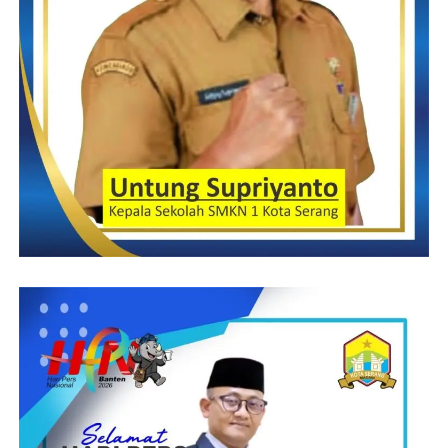
berkoordinasi dengan Dinas Kesehatan secara berjenjang untuk
Edukasi kepada sesama teman, keluarga dan dimanapun mereka
menjadi Inisiator dalam Penggerakan masyarakat hidup melalui
berada. Anak didik/KKR yang menjadi Duta Lingkungan Sehat
kebiasaan Cuci Tangan Pakai sabun, adapun tema Hari Cuci
selain menjadi ‘agen of change’ juga dapat menginspirasi anak-
Tangan Pakai Sabun se-Dunia (HCTPS) tahun ini adalah
anak lainnya untuk melakukan hal serupa.
“Bersatu Untuk Tangan Bersih dan Sehat”, dengan Sub Tema
“Peran Perempuan Berdaya untuk Penurunan Stunting dengan
Membiasakan diri untuk mencuci tangan pakai sabun berarti
Gerakan Serentak HCTPS” ujar nya.
mengajarkan anak-anak, seluruh keluarga dan masyarakat untuk
selalu hidup sehat sejak dini. Seperti yang kami sosialisasikan
Hari Cuci Tangan Pakai Sabun (HCTPS) se-Dunia adalah
bersama bagaimana cuci tangan pakai sabun dapat dengan
sebuah kampanye global yang dicanangkan oleh PBB
mudah dilakukan, dengan penuh keceriaan dan tidak perlu
bekerjasama dengan organisasi lainnya, baik pihak pemerintah
membutuhkan biaya yang mahal. Penanaman perilaku CTPS
dan swasta untuk menggalakkan perilaku Cuci Tangan Pakai
sejak dini dibangku pendidikan hendaknya terus kita bimbing
Sabun (CTPS). Karena menanamkan perilaku CTPS dalam
sampai ke rumah dan dimanapun mereka berada, sehingga
masa Pandemi Covid-19 ini merupakan salah satu prosedur
perilaku sehat ini terpelihara, kontinyu dan menjadi budaya.
kesehatan untuk dapat menghindari masyarakat dari penularan
dan penyebaran Virus Covid-19 dan berbagai gangguan
Peringatan Hari Cuci Tangan Pakai Sabun seDunia hari ini
penyakit lainnya.
dilaksanakan di SDN 1 Way Jaha, Kecamatan Pugung, dan di
20 Kecamatan secara serentak melaksanakan kegiatan HCTPS.
Adapun tujuan Khusus Peringatan HCTPS adalah mewujudkan