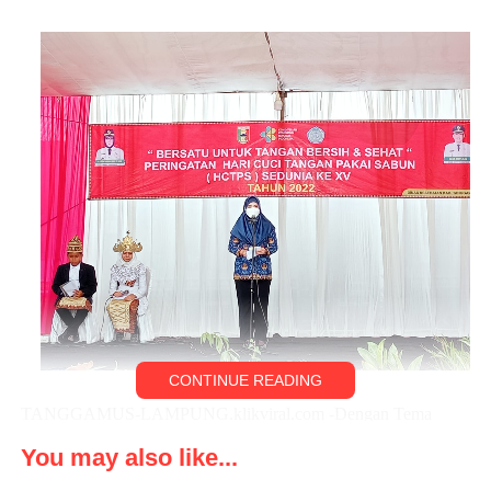
Di masa Pandemi, tingkat kesadaran masyarakat untuk mencuci
tangan memakai sabun sudah mulai terlihat nyata, namun
demikian, agar perilaku ini menjadi suatu budaya harus terus kita
galakkan, bukan hanya karena Pandemi, namun harus diyakini
bahwa selalu cuci tangan pakai sabun adalah hal yang sangat
penting bagi kesehatan.
CONTINUE READING
TANGGAMUS-LAMPUNG.klikviral.com -Dengan Tema
“Bersatu Untuk Tangan Bersih dan Sehat”, dengan Sub Tema
You may also like...
“Peran Perempuan Berdaya untuk Penurunan Stunting dengan
Lanjut Bupati, Pagi ini kita memperingati Hari Cuci Tangan