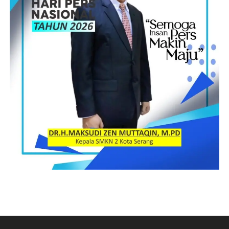
anak didik, mengerti dan membiasakan diri untuk CTPS. Anak
Melalui kegiatan ini di harapkan partisipasi aktif seluruh
didik dan masyarakat mengerti dan melakukan 6 waktu kritis
masyarakat Tanggamus untuk ikut membiasakan perilaku
CTPS yaitu sebelum makan; setelah BAB; setelah menceboki
sederhana yaitu Cuci Tangan Pakai Sabun yang pada akhirnya
bayi; sebelum menyusui; sebelum menyiapkan makan dan
menjadi perilaku sehari-hari dan membudaya.
setelah kontak dengan hewan.
Solahuddin – RG
Post Views:
22