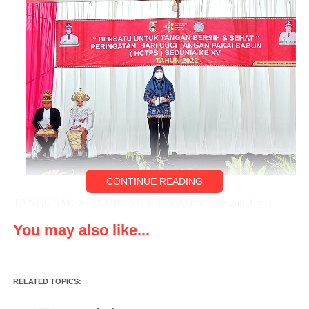
CONTINUE READING
TANGGAMUS-LAMPUNG.klikviral.com -Dengan Tema
“Bersatu Untuk Tangan Bersih dan Sehat”, dengan Sub Tema
You may also like...
“Peran Perempuan Berdaya untuk Penurunan Stunting dengan
Gerakan Serentak HCTPS”. Di SDN 1 Way Jaha Kecematan
Pugung. Senin 17/10/2022.
RELATED TOPICS:
Hadir juga Wakil Bupati Tanggamus Hi.AM Syafii, Para