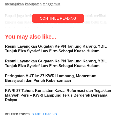
memajukan kabupaten tanggamus.
Bupati juga berharap kedisiplinan para pegawai untuk melihat
CONTINUE READING
kinerja dan juga para honorer di harapkan agar betul betul bisa
bekerja untuk kemajuan pembangunan di bumi begawi jejama.
You may also like...
Setiap pegawai honorer OPD, pegawai kecamatan, sekolahan
Resmi Layangkan Gugatan Ke PN Tanjung Karang, YBIL
kesehatan harus rasional. Bila tidak bisa bekerja dan disiplin
Tunjuk Elza Syarief Law Firm Sebagai Kuasa Hukum
harus kita rumahkan atau kita keluarkan, dan kita akan salurkan
untuk bekerja di luar pemkab Tanggamus, untuk itu kita
Resmi Layangkan Gugatan Ke PN Tanjung Karang, YBIL
Tunjuk Elza Syarief Law Firm Sebagai Kuasa Hukum
utamakan kedisiplinan dan kinerja yang baik
Peringatan HUT ke-27 KWRI Lampung, Momentum
Untuk infrastruktur dari 20 kecamatan harus laporkan dimana aja
Bersejarah dan Penuh Kebersamaan
titik yang harus kita perbaiki.
KWRI 27 Tahun: Konsisten Kawal Reformasi dan Tegakkan
Marwah Pers – KWRI Lampung Terus Bergerak Bersama
“Saya ingin menyampaikan komitmen, dan mohon maaf untuk
Rakyat
kepala perangkat daerah yang tinggal di Bandarlampung, Insya
Allah kita akan melakukan rapat-rapat, bukan hanya di jam
RELATED TOPICS:
BUPATI
,
LAMPUNG
kerja, tetapi juga di luar jam kerja, dan bahkan pada malam hari.