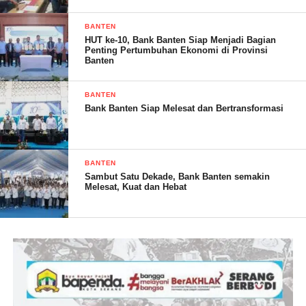
BANTEN
HUT ke-10, Bank Banten Siap Menjadi Bagian
Penting Pertumbuhan Ekonomi di Provinsi
Banten
Sementara Kepala Badan Perencanaan Pembangunan Daerah
Kabupaten Tanggamus Doni. Doni pada kesempatan tersebut
BANTEN
menyampaikan kesiapan program unggulan 100 hari kerja
Bank Banten Siap Melesat dan Bertransformasi
kepemimpinan Bupati Tanggamus M Saleh Asnawi dan wakil
Bupati Agus Suranto dalam mewujudkan Tanggamus terukur,
jelas dan hasil bisa di pertanggung jawabkan.
BANTEN
Sambut Satu Dekade, Bank Banten semakin
Melesat, Kuat dan Hebat
Hadir pada kegiatan tersebut, Sekretaris Daerah Suaidi beserta
para asisten dan staf ahli bupati, kepala perangkat daerah, kepala
bagian, tim pendamping serta zoom miting yang di ikuti
beberapa OPD dan camat se-Kabupaten tanggamus. ADV