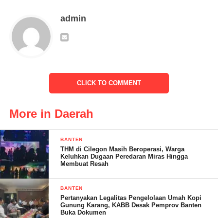
Jadi kepala OPD harus siap bekerja 24 jam,” katanya.
admin
Lebih lanjut dikatakan Saleh, efisiensi merupakan hal yang
paling sering disampaikan. Ditegaskan Saleh, tidak ada satupun
efisiensi yang menyasar untuk kepentingan masyarakat. Untuk
itu efisiensi pada Infrasruktur yang harus kita utamakan
CLICK TO COMMENT
“Saleh mengharapkan seluruh jajaran Pemkab Tanggamus untuk
menjaga kekompakan dan saling bersinergi dalam rangka
More in Daerah
mendukung program-program yang sudah dicanangkan.
BANTEN
THM di Cilegon Masih Beroperasi, Warga
Keluhkan Dugaan Peredaran Miras Hingga
Membuat Resah
BANTEN
Pertanyakan Legalitas Pengelolaan Umah Kopi
Gunung Karang, KABB Desak Pemprov Banten
Buka Dokumen