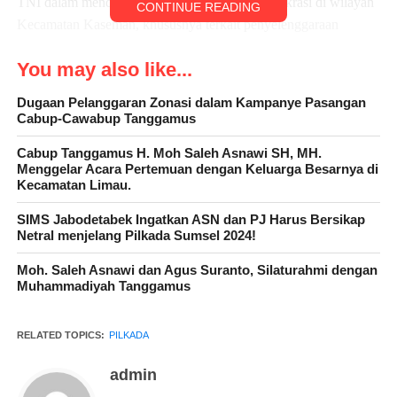
TNI dalam mendukung kelancaran proses demokrasi di wilayah
CONTINUE READING
Kecamatan Kaseman, khususnya terkait penyelenggaraan
Pilkada 2024 yang adil dan transparan.
You may also like...
Dugaan Pelanggaran Zonasi dalam Kampanye Pasangan
Cabup-Cawabup Tanggamus
Cabup Tanggamus H. Moh Saleh Asnawi SH, MH.
Menggelar Acara Pertemuan dengan Keluarga Besarnya di
Kecamatan Limau.
SIMS Jabodetabek Ingatkan ASN dan PJ Harus Bersikap
Netral menjelang Pilkada Sumsel 2024!
Moh. Saleh Asnawi dan Agus Suranto, Silaturahmi dengan
Muhammadiyah Tanggamus
Selain itu, kehadiran Koramil 0602-02/Kasemen dalam kegiatan
tersebut, juga bertujuan untuk memberikan rasa aman kepada
RELATED TOPICS:
PILKADA
seluruh pihak yang terlibat, baik petugas penyelenggara pemilu
maupun masyarakat yang hadir. Dengan sinergi antara TNI-
admin
Polri, pemerintah, dan instansi terkait, diharapkan seluruh