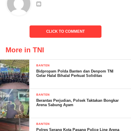
tahapan Pilkada dapat berjalan dengan baik, sesuai dengan
aturan yang berlaku.
“Keamanan dan kenyamanan masyarakat, dalam menjalankan
hak demokrasinya menjadi prioritas kami, karena TNI siap
CLICK TO COMMENT
mendukung dan mengawal setiap tahapan Pilkada 2024,” ujar
Lettu Inf Dadan Ramdani.
More in TNI
Pelaksanaan rapat pleno terbuka rekapitulasi DPSHP ini,
merupakan salah satu tahapan penting dalam memastikan akurasi
BANTEN
Bidpropam Polda Banten dan Denpom TNI
data pemilih, menjelang Pemilihan Kepala Daerah yang akan
Gelar Halal Bihalal Perkuat Soliditas
digelar pada Tahun 2024,” tukasnya.
BANTEN
Berantas Perjudian, Polsek Taktakan Bongkar
Arena Sabung Ayam
Dian – S.Andin
BANTEN
Post Views:
14
Polres Serang Kota Pasang Police Line Arena